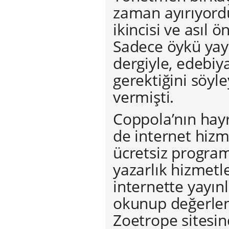
zaman ayırıyordu.
ikincisi ve asıl 
Sadece öykü yay
dergiyle, edebiy
gerektiğini söyl
vermişti.
Coppola’nın hayr
de internet hizm
ücretsiz program 
yazarlık hizmetl
internette yayın
okunup değerlen
Zoetrope sitesin