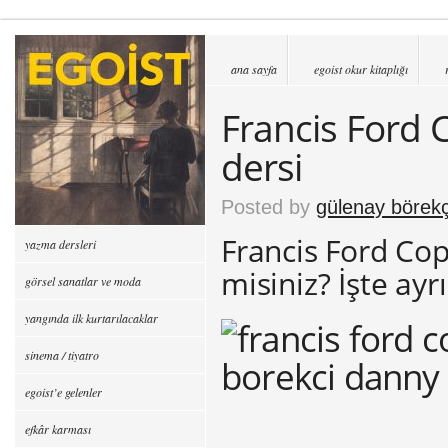
ana sayfa
egoist okur kitaplığı
Francis Ford C
dersi
Posted by
gülenay börekç
Francis Ford Cop
yazma dersleri
misiniz? İşte ayr
görsel sanatlar ve moda
yangında ilk kurtarılacaklar
sinema / tiyatro
egoist’e gelenler
efkâr karması