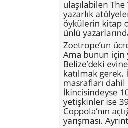
ulaşılabilen The 
yazarlık atölyel
öykülerin kitap 
ünlü yazarların
Zoetrope’un ücret
Ama bunun için y
Belize’deki evin
katılmak gerek. 
masrafları dahil
İkincisindeyse 10
yetişkinler ise 3
Coppola’nın açtı
yarışması. Ayrın