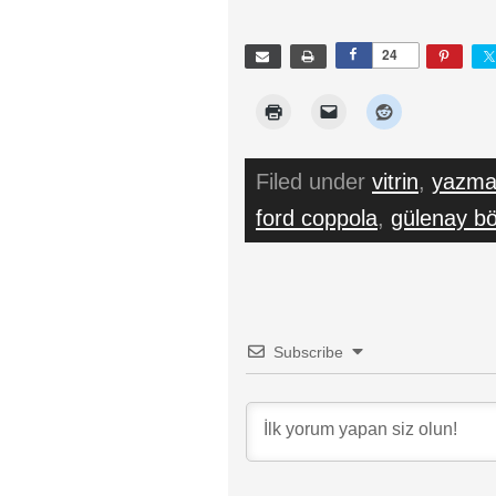
24
Filed under
vitrin
,
yazma 
ford coppola
,
gülenay bö
Subscribe