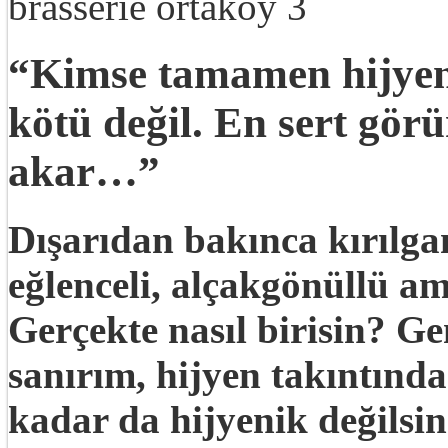
“Kimse tamamen hijyen
kötü değil. En sert görü
akar…”
Dışarıdan bakınca kırılg
eğlenceli, alçakgönüllü
Gerçekte nasıl birisin? G
sanırım, hijyen takıntınd
kadar da hijyenik değils