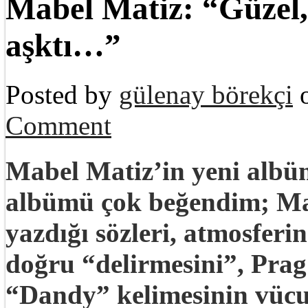
Mabel Matiz: “Güzel,
aşktı…”
Posted by
gülenay börekçi
o
Comment
Mabel Matiz’in yeni albü
albümü çok beğendim; Mabe
yazdığı sözleri, atmosferi
doğru “delirmesini”, Prag
“Dandy” kelimesinin vücut