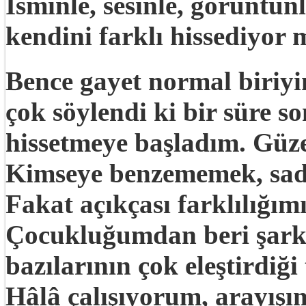
İsminle, sesinle, görüntü
kendini farklı hissediyor
Bence gayet normal biriy
çok söylendi ki bir süre s
hissetmeye başladım. Güzel
Kimseye benzememek, sade
Fakat açıkçası farklılığı
Çocukluğumdan beri şarkı
bazılarının çok eleştirdiği
Hâlâ çalışıyorum, arayışı