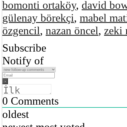
bomonti ortaköy
,
david bow
gülenay börekçi
,
mabel mat
özgencil
,
nazan öncel
,
zeki
Subscribe
Notify of
0
Comments
oldest
newest
most voted