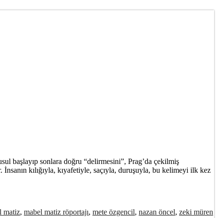
sul başlayıp sonlara doğru “delirmesini”, Prag’da çekilmiş
İnsanın kılığıyla, kıyafetiyle, saçıyla, duruşuyla, bu kelimeyi ilk kez
 matiz
,
mabel matiz röportajı
,
mete özgencil
,
nazan öncel
,
zeki müren