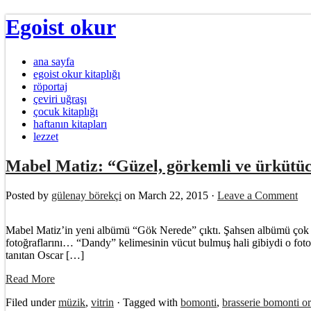
Egoist okur
ana sayfa
egoist okur kitaplığı
röportaj
çeviri uğraşı
çocuk kitaplığı
haftanın kitapları
lezzet
Mabel Matiz: “Güzel, görkemli ve ürkütüc
Posted by
gülenay börekçi
on March 22, 2015 ·
Leave a Comment
Mabel Matiz’in yeni albümü “Gök Nerede” çıktı. Şahsen albümü çok beğe
fotoğraflarını… “Dandy” kelimesinin vücut bulmuş hali gibiydi o fotoğra
tanıtan Oscar […]
Read More
Filed under
müzik
,
vitrin
· Tagged with
bomonti
,
brasserie bomonti o