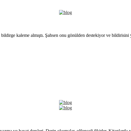
 bildirge kaleme almıştı. Şahsen onu gönülden destekiyor ve bildirisini
yazma ve hayat dersleri. Derin okumalar, eğlenceli fikirler. Kitaplarda 