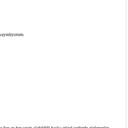
 yayınlıyorum.
ve her an her şeyin olabildiği başka güzel yerlerde gizlenenler…