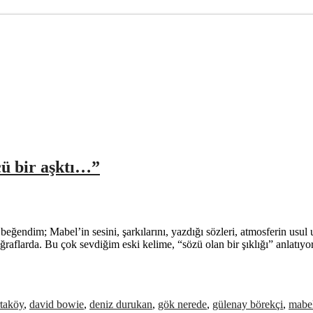
ü bir aşktı…”
ndim; Mabel’in sesini, şarkılarını, yazdığı sözleri, atmosferin usul u
flarda. Bu çok sevdiğim eski kelime, “sözü olan bir şıklığı” anlatıyor. 
rtaköy
,
david bowie
,
deniz durukan
,
gök nerede
,
gülenay börekçi
,
mabel