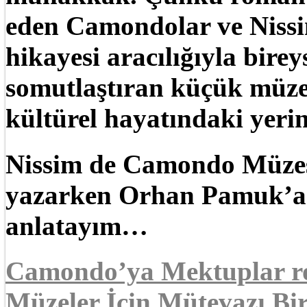
eden Camondolar ve Niss
hikayesi aracılığıyla bireys
somutlaştıran küçük müze
kültürel hayatındaki yerin
Nissim de Camondo Müzes
yazarken Orhan Pamuk’a 
anlatayım…
Camondo’ya Mektuplar ro
Müzeler İçin Mütevazı Bi