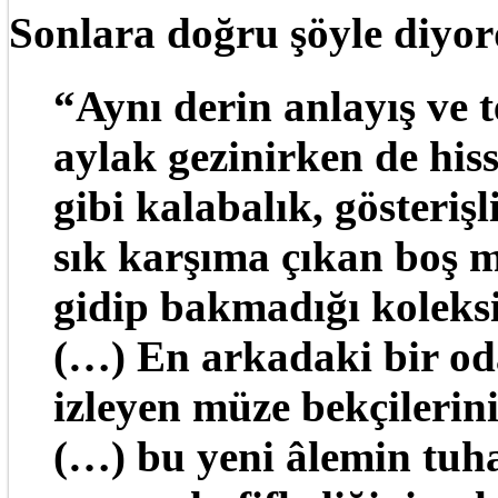
Sonlara doğru şöyle diyo
“Aynı derin anlayış ve t
aylak gezinirken de his
gibi kalabalık, gösterişl
sık karşıma çıkan boş m
gidip bakmadığı koleks
(…) En arkadaki bir oda
izleyen müze bekçilerin
(…) bu yeni âlemin tuha