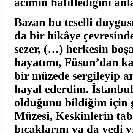
acımın hafiflediğini anla
Bazan bu teselli duygu
da bir hikâye çevresind
sezer, (…) herkesin bo
hayatımı, Füsun’dan ka
bir müzede sergileyip a
hayal ederdim. İstanbul
olduğunu bildiğim için
Müzesi, Keskinlerin tab
bıçaklarını ya da yedi 