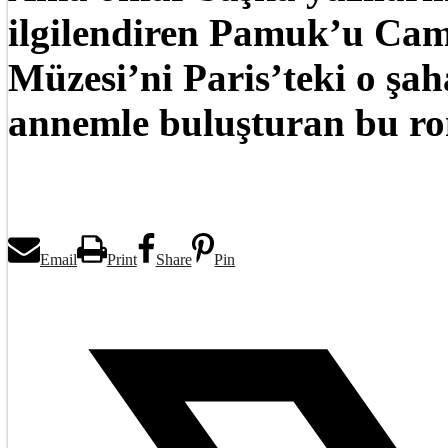
ilgilendiren Pamuk’u Ca
Müzesi’ni Paris’teki o şa
annemle buluşturan bu rom
Email
Print
Share
Pin