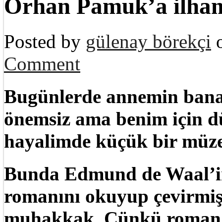
Orhan Pamuk’a ilham
Posted by
gülenay börekçi
o
Comment
Bugünlerde annemin bana b
önemsiz ama benim için d
hayalimde küçük bir müz
Bunda Edmund de Waal’
romanını okuyup çevirmiş
muhakkak. Çünkü roman İ