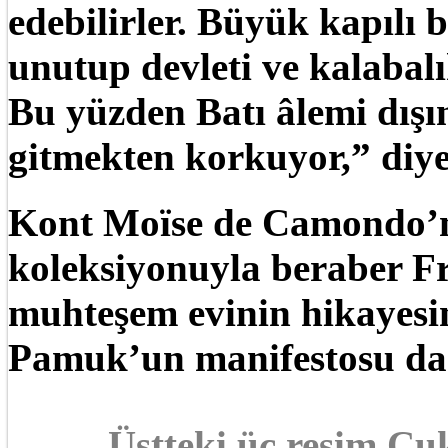
edebilirler. Büyük kapılı 
unutup devleti ve kalabalı
Bu yüzden Batı âlemi dışı
gitmekten korkuyor,” diye
Kont Moïse de Camondo’n
koleksiyonuyla beraber Fr
muhteşem evinin hikayesin
Pamuk’un manifestosu da 
Üstteki üç resim Ç