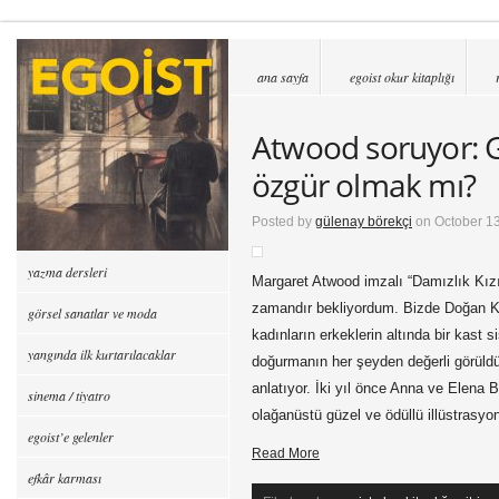
ana sayfa
egoist okur kitaplığı
Atwood soruyor: 
özgür olmak mı?
Posted by
gülenay börekçi
on October 13
yazma dersleri
Margaret Atwood imzalı “Damızlık Kı
zamandır bekliyordum. Bizde Doğan Ki
görsel sanatlar ve moda
kadınların erkeklerin altında bir kast s
yangında ilk kurtarılacaklar
doğurmanın her şeyden değerli görüldüğü
anlatıyor. İki yıl önce Anna ve Elena 
sinema / tiyatro
olağanüstü güzel ve ödüllü illüstrasyo
egoist’e gelenler
Read More
efkâr karması