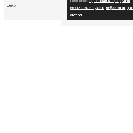
Filed under
egoist okur kitaplığı
,
vitrin
·
müzik
damızlık kızın öyküsü
,
doğan kitap
,
gül
atwood