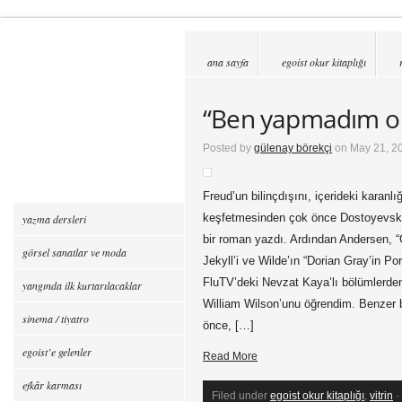
ana sayfa
egoist okur kitaplığı
“Ben yapmadım o y
Posted by
gülenay börekçi
on May 21, 2
Freud’un bilinçdışını, içerideki karanlı
keşfetmesinden çok önce Dostoyevski 
yazma dersleri
bir roman yazdı. Ardından Andersen, “
görsel sanatlar ve moda
Jekyll’i ve Wilde’ın “Dorian Gray’in Po
FluTV’deki Nevzat Kaya’lı bölümlerden 
yangında ilk kurtarılacaklar
William Wilson’unu öğrendim. Benzer 
sinema / tiyatro
önce, […]
egoist’e gelenler
Read More
efkâr karması
Filed under
egoist okur kitaplığı
,
vitrin
·