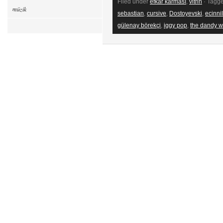
Filed under
efkâr karması
,
vitrin
· Tagg
müzik
sebastian
,
cursive
,
Dostoyevski
,
ecinnil
gülenay börekçi
,
iggy pop
,
the dandy w