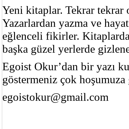
Yeni kitaplar. Tekrar tekra
Yazarlardan yazma ve hayat 
eğlenceli fikirler. Kitaplard
başka güzel yerlerde gizle
Egoist Okur’dan bir yazı k
göstermeniz çok hoşumuza g
egoistokur@gmail.com