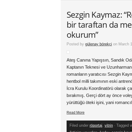
Sezgin Kaymaz: “
bir taraftan da m
okurum”
Posted by
gülenay börekçi
on March 1
Ateş Canına Yapışsın, Sandık Oda
Kaptanın Teknesi ve Uzunharmanla
romanların yaratıcısı Sezgin Kaym
hentbol milli takımının eski antre
İcra Kurulu Koordinatörü olarak ç
bırakmış. Gerçi dört ay önce vole
yürüttüğü öteki işini, yani romancı
Read More
Filed under
röportaj
,
vitrin
· Tagged 