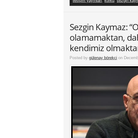
iletişim yayınları
,
korku
,
sezgin kay
Sezgin Kaymaz: “O
olamamaktan, da
kendimiz olmakta
Posted by
gülenay börekçi
on Decembe