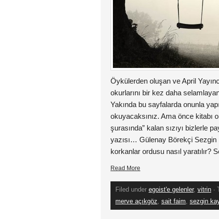
Öykülerden oluşan ve April Yayıncı
okurlarını bir kez daha selamlay
Yakında bu sayfalarda onunla yapıl
okuyacaksınız. Ama önce kitabı ok
şurasında” kalan sızıyı bizlerle p
yazısı… Gülenay Börekçi Sezgin K
korkanlar ordusu nasıl yaratılır? 
Read More
Filed under
egoist'e gelenler
,
vitrin
· 
merve açıkgöz
,
sait faim
,
sezgin k