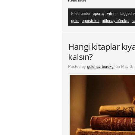
Read More
Filed under
röportaj
,
vitrin
· Tagged 
geldi
,
egoistokur
,
gülenay börekçi
,
s
Hangi kitaplar kı
kalsın?
Posted by
gülenay börekçi
on May 3, 