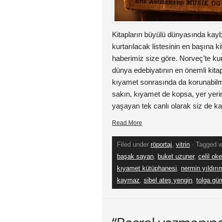
Kitapların büyülü dünyasında kay
kurtarılacak listesinin en başına kit
haberimiz size göre. Norveç’te k
dünya edebiyatının en önemli kitap
kıyamet sonrasında da korunabil
sakın, kıyamet de kopsa, yer yer
yaşayan tek canlı olarak siz de kal
Read More
Filed under
röportaj
,
vitrin
· Tagged 
başak sayan
,
buket uzuner
,
celil oke
kıyamet kütüphanesi
,
nermin yıldırı
kaymaz
,
sibel ateş yengin
,
tolga g