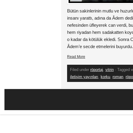
Bütün sakinlerinin mutlu ve huzurlu
insanı yarattı, adına da Âdem dedi
nefesinden üfleyerek can verdi, b
hem riyadan hem sadakatten koydu
o kadar da kötülük ekledi. Sonra C
Âdem’e secde etmelerini buyurdu
Read More
Filed under
röportaj
,
vitrin
· Tagged 
iletişim yayınları
,
korku
,
roman
,
röpo