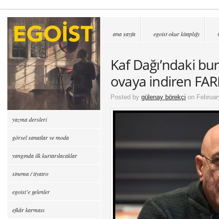
ana sayfa
egoist okur kitaplığı
Kaf Dağı’ndaki b
ovaya indiren FA
Posted by
gülenay börekçi
on Februar
yazma dersleri
görsel sanatlar ve moda
yangında ilk kurtarılacaklar
sinema / tiyatro
egoist’e gelenler
efkâr karması