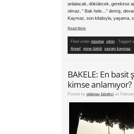
anlatacak, dökülecek, gerekirse 
olmaz, “ Bak hele…” demiş, devamı
Kaymaz, son kitabıyla, yaşama, s
Read More
Filed under
röportaj
,
vitrin
· Tagged 
Anne!
,
mine türkili
,
sezgin kaymaz
BAKELE: En basit şe
kimse anlamıyor?
Posted by
gülenay börekçi
on Februar