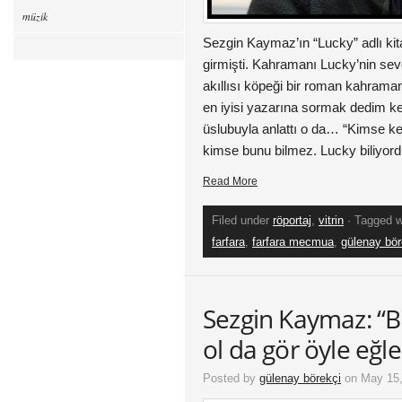
müzik
Sezgin Kaymaz’ın “Lucky” adlı kit
girmişti. Kahramanı Lucky’nin sev
akıllısı köpeği bir roman kahra
en iyisi yazarına sormak dedim 
üslubuyla anlattı o da… “Kimse ke
kimse bunu bilmez. Lucky biliyord
Read More
Filed under
röportaj
,
vitrin
· Tagged 
farfara
,
farfara mecmua
,
gülenay bör
Sezgin Kaymaz: “B
ol da gör öyle eğlen
Posted by
gülenay börekçi
on May 15,