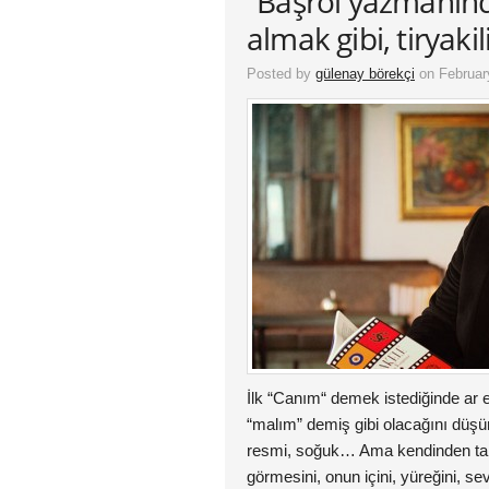
“Başrol yazmanındı
almak gibi, tiryakil
Posted by
gülenay börekçi
on Februar
İlk “Canım“ demek istediğinde ar
“malım” demiş gibi olacağını düş
resmi, soğuk… Ama kendinden tar
görmesini, onun içini, yüreğini, se