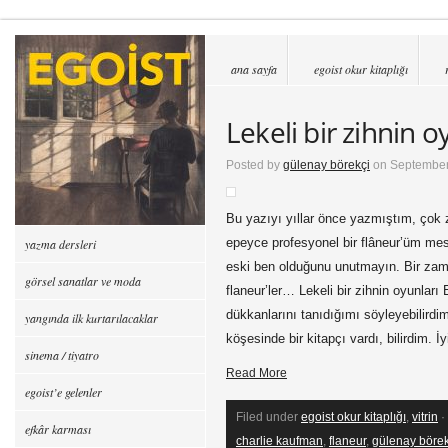
ana sayfa
egoist okur kitaplığı
Lekeli bir zihnin o
Posted by
gülenay börekçi
on September
Bu yazıyı yıllar önce yazmıştım, çok 
epeyce profesyonel bir flâneur’üm me
yazma dersleri
eski ben olduğunu unutmayın. Bir zama
görsel sanatlar ve moda
flaneur’ler… Lekeli bir zihnin oyunları
dükkanlarını tanıdığımı söyleyebilirdi
yangında ilk kurtarılacaklar
köşesinde bir kitapçı vardı, bilirdim. İy
sinema / tiyatro
Read More
egoist’e gelenler
Filed under
egoist okur kitaplığı
,
vitrin
·
efkâr karması
charlie kaufman
,
flaneur
,
gülenay börek