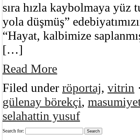
sıra hızla kaybolmaya yüz 
yola düşmüş” edebiyatımızı
“Hayat, kalbimize saplanmış
[…]
Read More
Filed under
röportaj
,
vitrin
gülenay börekçi
,
masumiyet
selahattin yusuf
Search for: