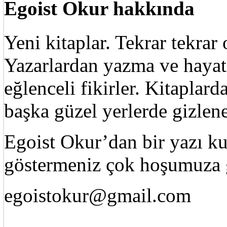
Egoist Okur hakkında
Yeni kitaplar. Tekrar tekra
Yazarlardan yazma ve hayat 
eğlenceli fikirler. Kitaplard
başka güzel yerlerde gizle
Egoist Okur’dan bir yazı k
göstermeniz çok hoşumuza g
egoistokur@gmail.com