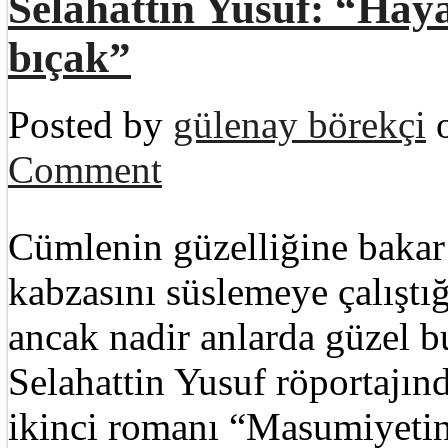
Selahattin Yusuf: “Haya
bıçak”
Posted by
gülenay börekçi
o
Comment
Cümlenin güzelliğine bakar
kabzasını süslemeye çalıştı
ancak nadir anlarda güzel b
Selahattin Yusuf röportajınd
ikinci romanı “Masumiyetin