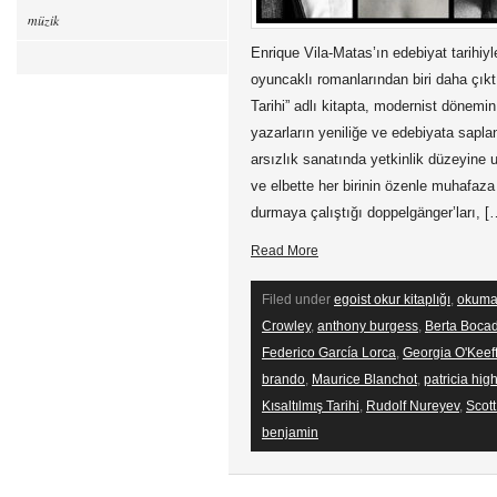
müzik
Enrique Vila-Matas’ın edebiyat tarihi
oyuncaklı romanlarından biri daha çıktı
Tarihi” adlı kitapta, modernist dönemi
yazarların yeniliğe ve edebiyata saplant
arsızlık sanatında yetkinlik düzeyine u
ve elbette her birinin özenle muhafaz
durmaya çalıştığı doppelgänger’ları, [
Read More
Filed under
egoist okur kitaplığı
,
okuma
Crowley
,
anthony burgess
,
Berta Boca
Federico García Lorca
,
Georgia O'Keef
brando
,
Maurice Blanchot
,
patricia hig
Kısaltılmış Tarihi
,
Rudolf Nureyev
,
Scott
benjamin