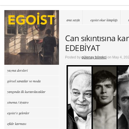
ana sayfa
egoist okur kitaplığı
Can sıkıntısına ka
EDEBİYAT
Posted by
gülenay börekçi
on May 4, 20
yazma dersleri
görsel sanatlar ve moda
yangında ilk kurtarılacaklar
sinema / tiyatro
egoist’e gelenler
efkâr karması