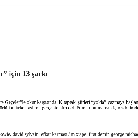
” için 13 şarkı
“Öte Geçeler”le okur karşısında. Kitaptaki şiirleri “yolda” yazmaya baş
rlü tanıtırken aslımı, gerçekte kim olduğumu unutmamak için zihnimde 
bowie
,
david sylvain
,
efkar karması / mixtape
,
fırat demir
,
george micha