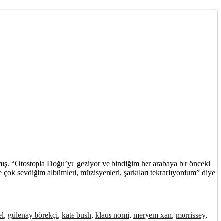
lamış. “Otostopla Doğu’yu geziyor ve bindiğim her arabaya bir önceki
çok sevdiğim albümleri, müzisyenleri, şarkıları tekrarlıyordum” diye
el
,
gülenay börekçi
,
kate bush
,
klaus nomi
,
meryem xan
,
morrissey
,