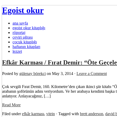
Egoist okur
ana sayfa
egoist okur kitaplığı
röportaj
çeviri uğraşı
çocuk kitaplığı
haftanın kitapları
lezzet
Efkâr Karması / Fırat Demir: “Öte Geçeler
Posted by
gülenay börekçi
on May 3, 2014 ·
Leave a Comment
Çok sevgili Fırat Demir, 160. Kilometre’den çıkan ikinci şiir kitabı 
arabanın şoförünün adını veriyordum. Ve her arabaya kendimi başka tü
anlatıyor. Anlayacağınız, […]
Read More
Filed under
efkâr karması
,
vitrin
· Tagged with
brett anderson
,
david 