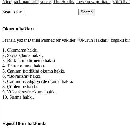
Nico
,
rachmaninoff
,
suede
,
The Smiths
,
these new puritans
,
zülfü liva
Search for:
Okurun hakları
Fransız yazar Daniel Pennac bir vakitler “Okurun Hakları” başlıklı bir
1. Okumama hakkı.
2. Sayfa atlama hakkı.
3. Bir kitabı bitirmeme hakkı.
4. Tekrar okuma hakkı.
5. Canının istediğini okuma hakkı.
6. “Bovarizm” hakkı.
7. Canının istediği yerde okuma hakkı.
8. Çöplenme hakkı.
9. Yüksek sesle okuma hakkı.
10. Susma hakkı.
Egoist Okur hakkında