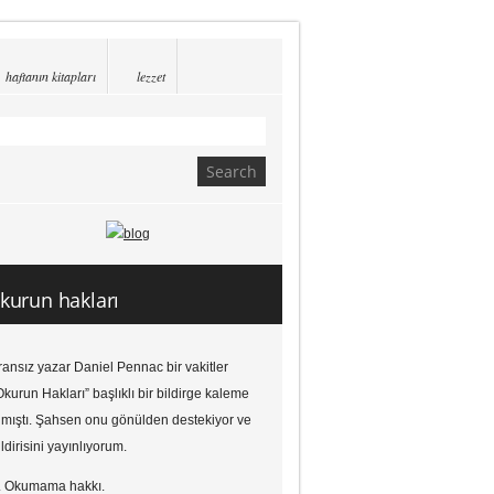
haftanın kitapları
lezzet
kurun hakları
ransız yazar Daniel Pennac bir vakitler
Okurun Hakları” başlıklı bir bildirge kaleme
lmıştı. Şahsen onu gönülden destekiyor ve
ildirisini yayınlıyorum.
. Okumama hakkı.