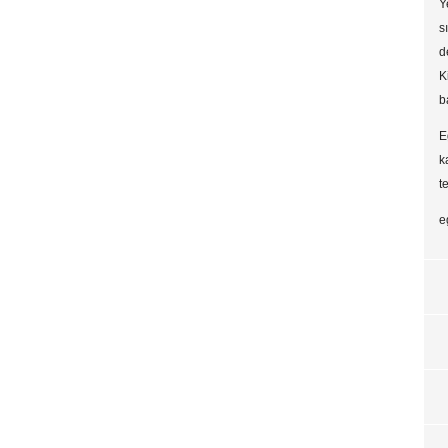
Y
s
d
K
b
E
k
t
e