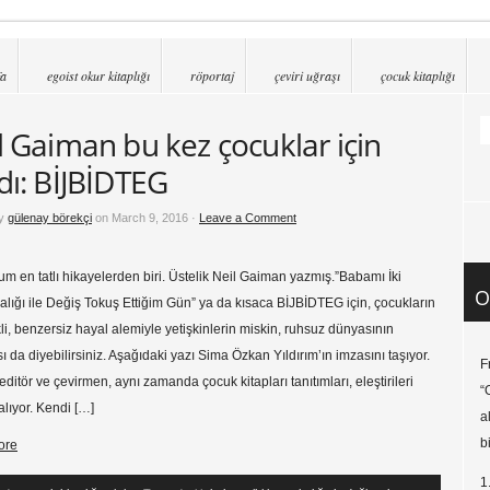
fa
egoist okur kitaplığı
röportaj
çeviri uğraşı
çocuk kitaplığı
l Gaiman bu kez çocuklar için
dı: BİJBİDTEG
by
gülenay börekçi
on March 9, 2016 ·
Leave a Comment
 en tatlı hikayelerden biri. Üstelik Neil Gaiman yazmış.”Babamı İki
O
lığı ile Değiş Tokuş Ettiğim Gün” ya da kısaca BİJBİDTEG için, çocukların
li, benzersiz hayal alemiyle yetişkinlerin miskin, ruhsuz dünyasının
ı da diyebilirsiniz. Aşağıdaki yazı Sima Özkan Yıldırım’ın imzasını taşıyor.
F
editör ve çevirmen, aynı zamanda çocuk kitapları tanıtımları, eleştirileri
“
lıyor. Kendi […]
a
b
ore
1