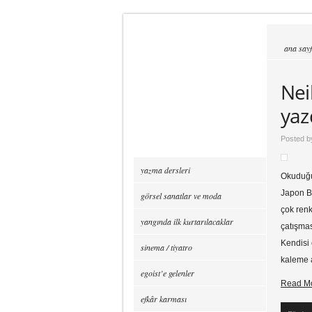
ana say
Nei
yaz
Posted 
yazma dersleri
Okuduğum
Japon Ba
görsel sanatlar ve moda
çok renk
yangında ilk kurtarılacaklar
çatışmas
Kendisi 
sinema / tiyatro
kaleme a
egoist’e gelenler
Read M
efkâr karması