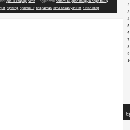
under
çocuk kitaplığı
,
vitrin
· Tagged with
babamı iki japon balığıyla değiş tokuş
2
 gün
,
bijbidteg
,
egoistokur
,
neil gaiman
,
sima özkan yıldırım
,
sırtlan kitap
3
4
5
6
7
8
9
1
E