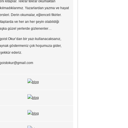
eni kitaplar. Tekrar tekrar okumaktan
ıkılmadıklarımız. Yazarlardan yazma ve hayat
ersleri. Derin okumalar, eğlenceli fikirler.
itaplarda ve her an her şeyin olabildiği
aşka güzel yerlerde gizlenenler…
goist Okur’dan bir yazı kullanacaksanız,
aynak göstermeniz çok hoşumuza gider,
eşekkür ederiz.
goistokur@gmail.com