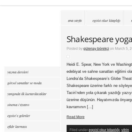
ana sayfa
egoist okur kitaplığı
Shakespeare yoga
Posted by
gülenay börekçi
on March 5, 2
Heidi E. Spear, New York ve Washingto
edebiyat ve sahne sanatları eğitimi ol
yazma dersleri
Londra’da Shakespeare’s Globe Theatr
görsel sanatlar ve moda
Shakespeare üzerine farklı ne söyleye
Taciri’nden yola çıkarak yazdığı yazı
yangında ilk kurtarılacaklar
üzerine düşünün. Hayatımızda önyargıl
sinema / tiyatro
kavramının […]
egoist’e gelenler
Read More
efkâr karması
Filed under
egoist okur kitaplığı
,
vitrin
·