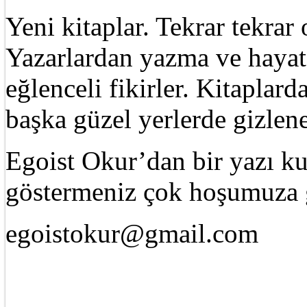
Yeni kitaplar. Tekrar tekra
Yazarlardan yazma ve hayat 
eğlenceli fikirler. Kitaplard
başka güzel yerlerde gizle
Egoist Okur’dan bir yazı k
göstermeniz çok hoşumuza g
egoistokur@gmail.com