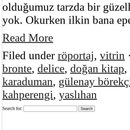
olduğumuz tarzda bir güzellik
yok. Okurken ilkin bana epey
Read More
Filed under
röportaj
,
vitrin
bronte
,
delice
,
doğan kitap
,
karaduman
,
gülenay börekç
kahperengi
,
yaslıhan
Search for: