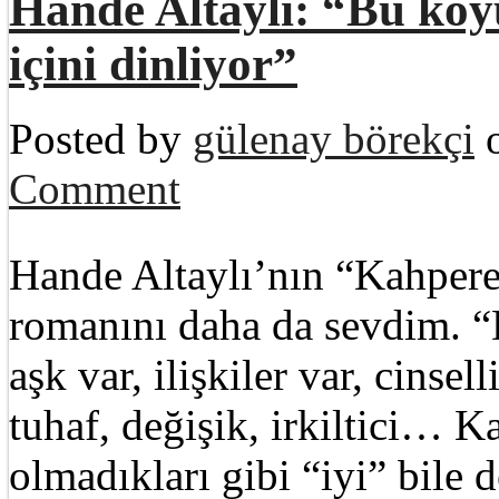
Hande Altaylı: “Bu köyü
içini dinliyor”
Posted by
gülenay börekçi
o
Comment
Hande Altaylı’nın “Kahpere
romanını daha da sevdim. “D
aşk var, ilişkiler var, cinsel
tuhaf, değişik, irkiltici… K
olmadıkları gibi “iyi” bile d