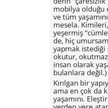
derin “çaresizlik
mobilya olduğu 
ve tüm yaşamını
mesela. Kimileri
yeşermiş “cümle k
de, hiç umursama
yapmak istediği 
okutur, okutma
insan olarak yaş
bulanlara değil.)
Kırılgan bir yapı
ama en çok da ke
yaşamını. Eleştir
yerden yere ata