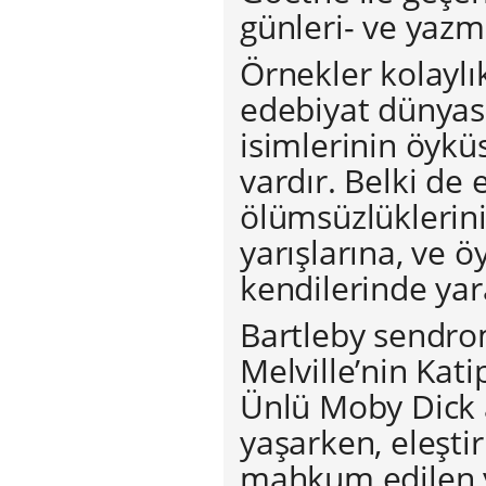
günleri- ve yazm
Örnekler kolaylık
edebiyat dünyası
isimlerinin öyk
vardır. Belki de e
ölümsüzlüklerini b
yarışlarına, ve ö
kendilerinde yar
Bartleby sendromu
Melville’nin Kat
Ünlü Moby Dick a
yaşarken, eleşti
mahkum edilen y