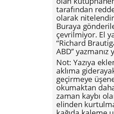
olan kütüphanenin
tarafından redde
olarak nitelendir
Buraya gönderile
çevrilmiyor. El 
“Richard Brauti
ABD’’ yazmanız y
Not: Yazıya ekl
aklıma giderayak.
geçirmeye üşenen
okumaktan daha f
zaman kaybı ola
elinden kurtulm
kağıda kaleme u