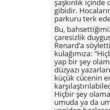
şaşkınlık içind
gibidir. Hocalar
parkuru terk ede
Bu, bahsettiğimi
çaresizlik duygu
Renard’a söyletti
kulağımıza: “Hi
yap bir şey olama
düzyazı yazarlar
küçük cücenin e
karşılaştırılabil
Hiçbir şey olama
umuda ya da um