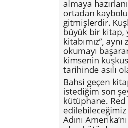
almaya hazırlan
ortadan kaybolur
gitmişlerdir. Kuş
büyük bir kitap,
kitabımız’’, ayn
okumayı başaram
kimsenin kuşkusu
tarihinde asılı o
Bahsi geçen kit
istediğim son şe
kütüphane. Red 
edilebileceğimiz
Adını Amerika’nı