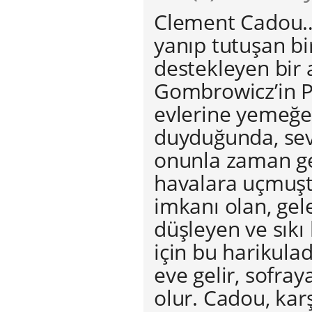
Clement Cadou…
yanıp tutuşan bi
destekleyen bir a
Gombrowicz’in Pa
evlerine yemeğe 
duyduğunda, sev
onunla zaman ge
havalara uçmuştu
imkanı olan, gel
düşleyen ve sıkı
için bu harikula
eve gelir, sofra
olur. Cadou, ka