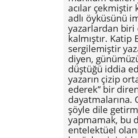
acılar çekmiştir
adlı öyküsünü i
yazarlardan bir
kalmıştır. Katip 
sergilemiştir ya
diyen, günümüzü
düştüğü iddia ed
yazarın çizip or
ederek’’ bir dir
dayatmalarına. O
şöyle dile getirmi
yapmamak, bu dü
entelektüel olanı