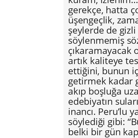
gerekçe, hatta ço
üşengeçlik, zaman
şeylerde de gizli
söylenmemiş söz 
çıkaramayacak o
artık kaliteye t
ettiğini, bunun 
getirmek kadar g
akıp boşluğa uz
edebiyatın suları
inancı. Peru’lu 
söylediği gibi: “
belki bir gün kap