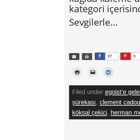
kategori içerisi
Sevgilerle…
27
3
Filed under
egoist'e gele
şürekası
,
clement cado
köksal çekici
,
herman mel