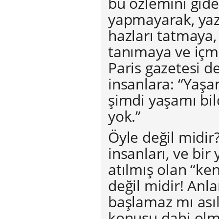
bu özlemini gide
yapmayarak, yaz
hazları tatmaya
tanımaya ve içm
Paris gazetesi d
insanlara: “Yaş
şimdi yaşamı bil
yok.”
Öyle değil midi
insanları, ve bir 
atılmış olan “ken
değil midir! An
başlamaz mı asıl
konusu dahi ol