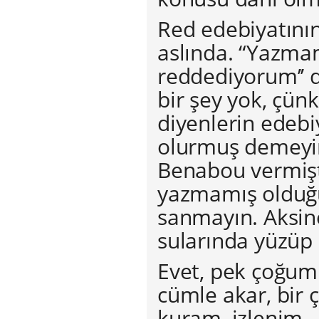
Red edebiyatını
aslında. “Yazmam
reddediyorum’’ 
bir şey yok, çünk
diyenlerin edeb
olurmuş demeyin
Benabou vermişti
yazmamış olduğu
sanmayın. Aksine
sularında yüzüp
Evet, pek çoğumu
cümle akar, bir 
kuram, izlenim…