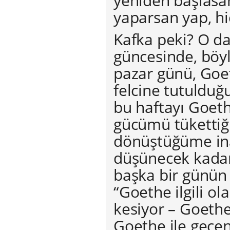
yeniden başlasan
yaparsan yap, hi
Kafka peki? O d
güncesinde, böy
pazar günü, Goe
felcine tutulduğ
bu haftayı Goeth
gücümü tükettiği
dönüştüğüme in
düşünecek kadar
başka bir günün 
“Goethe ilgili o
kesiyor – Goethe’
Goethe ile geçen