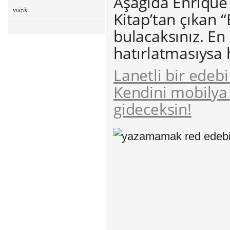
Aşağıda Enrique 
müzik
Kitap’tan çıkan “
bulacaksınız. En
hatırlatmasıysa
Lanetli bir edeb
Kendini mobilya 
gideceksin!