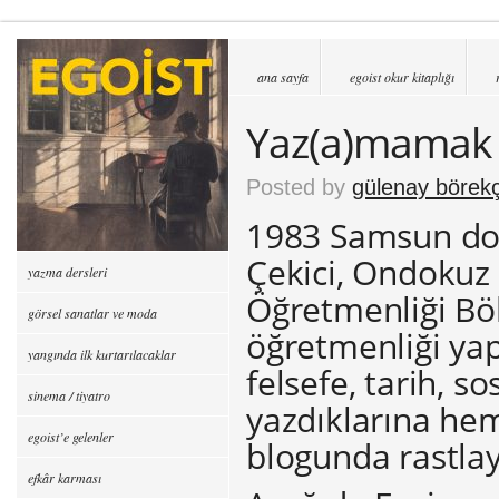
ana sayfa
egoist okur kitaplığı
Yaz(a)mamak 
Posted by
gülenay börekç
1983 Samsun do
Çekici, Ondokuz 
yazma dersleri
Öğretmenliği Bö
görsel sanatlar ve moda
öğretmenliği yap
yangında ilk kurtarılacaklar
felsefe, tarih, s
sinema / tiyatro
yazdıklarına hem
egoist’e gelenler
blogunda rastlaya
efkâr karması