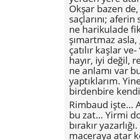
Okşar bazen de, 
saçlarını; aferin
ne harikulade fi
şımartmaz asla, g
çatılır kaşlar ve-
hayır, iyi değil,
ne anlamı var b
yaptıklarım. Yin
birdenbire kendi
Rimbaud işte… A
bu zat… Yirmi do
bırakır yazarlığı
maceraya atar ke