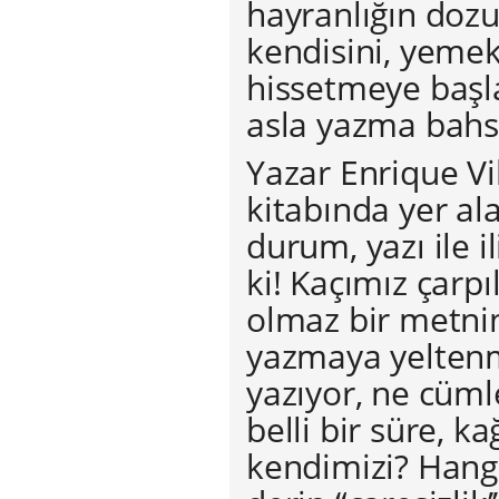
hayranlığın dozu
kendisini, yemek
hissetmeye başla
asla yazma bahsi
Yazar Enrique Vil
kitabında yer al
durum, yazı ile i
ki! Kaçımız çarp
olmaz bir metnin
yazmaya yeltenm
yazıyor, ne cüml
belli bir süre, 
kendimizi? Hang