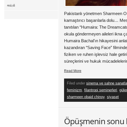
müzik
Pakistanlı yönetmen Sharmeen Ob
kamaştırıcı başarılarla dolu… Me
tanıtılan “Humaira: The Dreamcatch
okula göndermeyen aileleri ikna ça
Humaira Bachal’ın hikayesini anlat
kazandıran “Saving Face” filmind
fiziken ve ruhen işlevsiz hale getir
süreçlerini ve hukuk mücadelelerini
Read More
Filed under
sinema ve sahne sanatla
feminizm
,
filantropi seminerleri
,
güle
sharmeen obaid chinoy
,
siyaset
Öpüşmenin sonu 