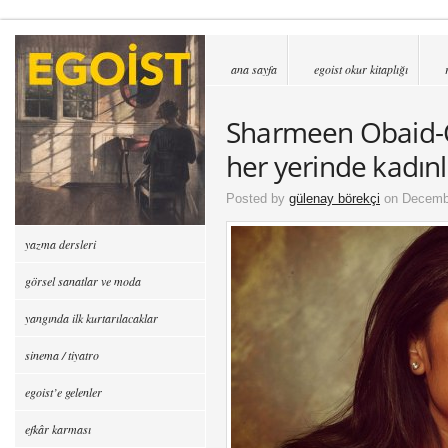
ana sayfa
egoist okur kitaplığı
Sharmeen Obaid-C
her yerinde kadınl
Posted by
gülenay börekçi
on Decembe
yazma dersleri
görsel sanatlar ve moda
yangında ilk kurtarılacaklar
sinema / tiyatro
egoist’e gelenler
efkâr karması