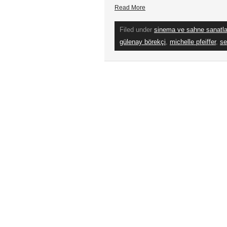
Read More
Filed under
sinema ve sahne sanatla
gülenay börekçi
,
michelle pfeiffer
,
se