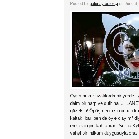
Posted by
gülenay börekçi
on June 8,
Oysa huzur uzaklarda bir yerde. İy
daim bir harp ve sulh hali… LANE
güzelsin! Öpüşmenin sonu hep k
kaltak, bari ben de öyle olayım” di
en sevdiğim kahramanı Selina Kyl
vahşi bir intikam duygusuyla ortal