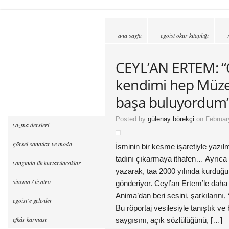
ana sayfa
egoist okur kitaplığı
CEYL’AN ERTEM: 
kendimi hep Müze
başa buluyordum
Posted by
gülenay börekçi
on Februar
yazma dersleri
görsel sanatlar ve moda
İsminin bir kesme işaretiyle yazılm
tadını çıkarmaya ithafen… Ayrıca
yangında ilk kurtarılacaklar
yazarak, taa 2000 yılında kurduğu
sinema / tiyatro
gönderiyor. Ceyl’an Ertem’le dah
Anima’dan beri sesini, şarkılarını
egoist’e gelenler
Bu röportaj vesilesiyle tanıştık ve be
efkâr karması
saygısını, açık sözlülüğünü, […]