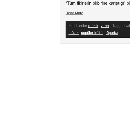
“Tüm fikirlerin birbirine karıştığı
Read More
Filed under
müzik
,
vitrin
· Tagged wi
müzik
,
popüler kültür
,
röportaj