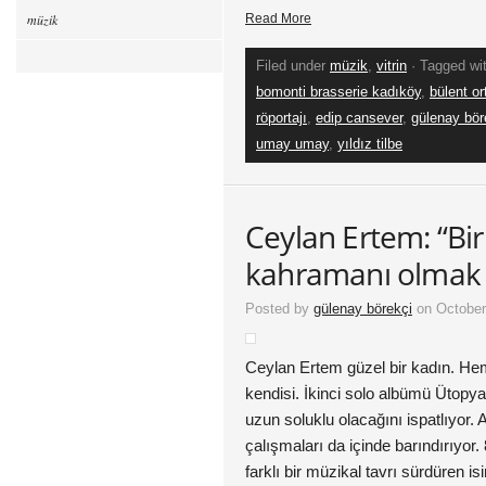
müzik
Read More
Filed under
müzik
,
vitrin
· Tagged wi
bomonti brasserie kadıköy
,
bülent or
röportajı
,
edip cansever
,
gülenay bör
umay umay
,
yıldız tilbe
Ceylan Ertem: “Bir
kahramanı olmak 
Posted by
gülenay börekçi
on October
Ceylan Ertem güzel bir kadın. He
kendisi. İkinci solo albümü Ütopyal
uzun soluklu olacağını ispatlıyor. 
çalışmaları da içinde barındırıyor. 
farklı bir müzikal tavrı sürdüren i