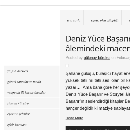
ana sayfa
egoist okur kitaplığı
Deniz Yüce Başarır
âlemindeki macera
Posted by
gülenay börekçi
on Februar
yazma dersleri
Şahane gülüşü, bulaşıcı hayat ener
yüksek tatlı mı tatlı sesi olan bir
görsel sanatlar ve moda
yazar… Ama bana göre her şeyde
yangında ilk kurtarılacaklar
Deniz Yüce Başarır ve Storytel 
Başarır’ın seslendirdiği kitaplar 
sinema / tiyatro
hançer değildir ki maziye saplaya
egoist’e gelenler
Read More
efkâr karması