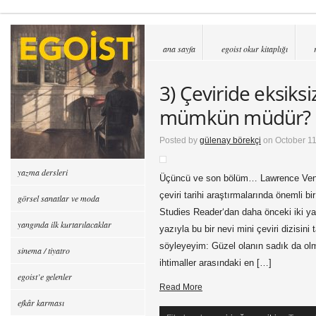
ana sayfa
egoist okur kitaplığı
3) Çeviride eksiks
mümkün müdür?
Posted by
gülenay börekçi
on October 11
yazma dersleri
Üçüncü ve son bölüm… Lawrence Venut
çeviri tarihi araştırmalarında önemli b
görsel sanatlar ve moda
Studies Reader‘dan daha önceki iki ya
yangında ilk kurtarılacaklar
yazıyla bu bir nevi mini çeviri dizisin
söyleyeyim: Güzel olanın sadık da ol
sinema / tiyatro
ihtimaller arasındaki en […]
egoist’e gelenler
Read More
efkâr karması