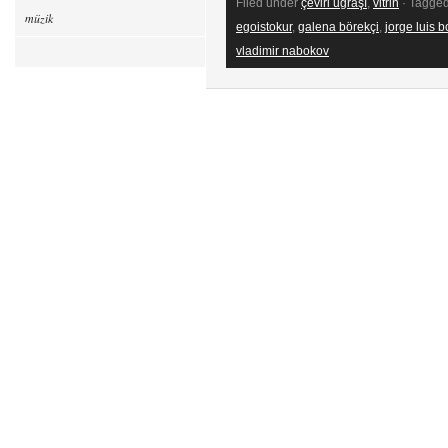
Filed under
çeviri uğraşı
,
vitrin
· Tagged
müzik
egoistokur
,
galena börekçi
,
jorge luis 
vladimir nabokov