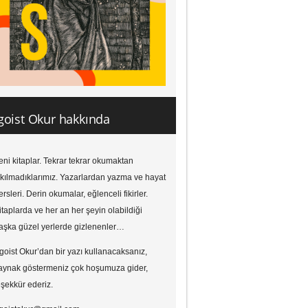
goist Okur hakkında
eni kitaplar. Tekrar tekrar okumaktan
ıkılmadıklarımız. Yazarlardan yazma ve hayat
ersleri. Derin okumalar, eğlenceli fikirler.
itaplarda ve her an her şeyin olabildiği
aşka güzel yerlerde gizlenenler…
goist Okur’dan bir yazı kullanacaksanız,
aynak göstermeniz çok hoşumuza gider,
eşekkür ederiz.