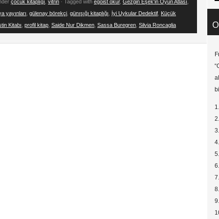
under
çocuk kitaplığı
,
vitrin
· Tagged with
egoist okur
,
Gezgin Eşek'in Oyun Atlası
,
a yayınları
,
gülenay börekçi
,
günışığı kitaplığı
,
İyi Uykular Dedektif
,
Küçük
O
tin Kitabı
,
profil kitap
,
Saide Nur Dikmen
,
Sassa Buregren
,
Silvia Roncaglia
F
“
a
b
1
2
3
4
5
6
7
8
9
1