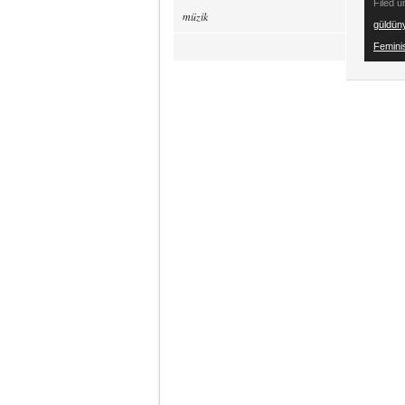
Filed 
müzik
güldüny
Feminis