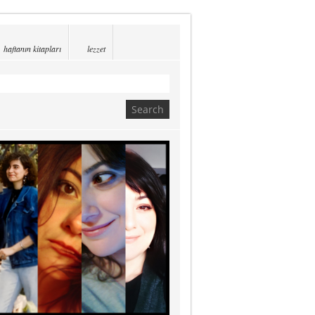
haftanın kitapları
lezzet