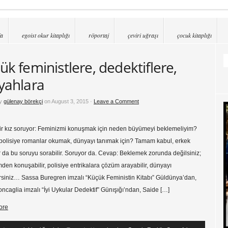
fa
egoist okur kitaplığı
röportaj
çeviri uğraşı
çocuk kitaplığı
ük feministlere, dedektiflere,
yahlara
by
gülenay börekçi
on August 3, 2015 ·
Leave a Comment
ir kız soruyor: Feminizmi konuşmak için neden büyümeyi beklemeliyim?
 polisiye romanlar okumak, dünyayı tanımak için? Tamam kabul, erkek
 da bu soruyu sorabilir. Soruyor da. Cevap: Beklemek zorunda değilsiniz;
den konuşabilir, polisiye entrikalara çözüm arayabilir, dünyayı
rsiniz… Sassa Buregren imzalı “Küçük Feministin Kitabı” Güldünya’dan,
oncaglia imzalı “İyi Uykular Dedektif” Günışığı’ndan, Saide […]
ore