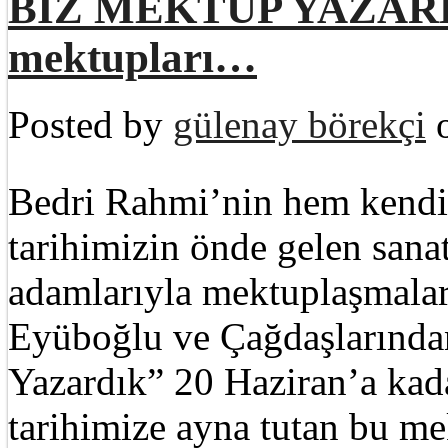
BİZ MEKTUP YAZARDI
mektupları…
Posted by
gülenay börekçi
o
Bedri Rahmi’nin hem kendi 
tarihimizin önde gelen sanatç
adamlarıyla mektuplaşmala
Eyüboğlu ve Çağdaşlarında
Yazardık” 20 Haziran’a kada
tarihimize ayna tutan bu mek