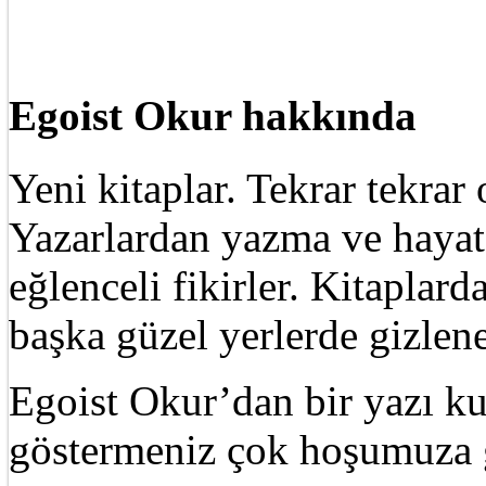
Egoist Okur hakkında
Yeni kitaplar. Tekrar tekra
Yazarlardan yazma ve hayat 
eğlenceli fikirler. Kitaplard
başka güzel yerlerde gizle
Egoist Okur’dan bir yazı k
göstermeniz çok hoşumuza g