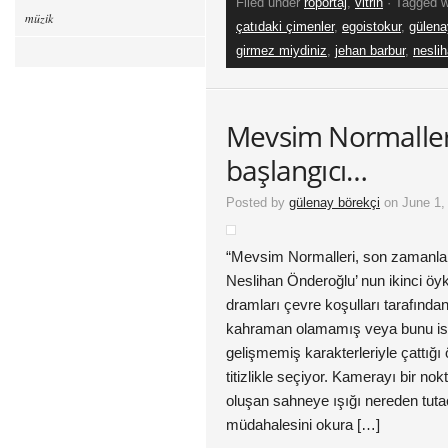
Filed under
röportaj
,
vitrin
· Tagged 
müzik
çatıdaki çimenler
,
egoistokur
,
gülena
girmez miydiniz
,
jehan barbur
,
nesli
Mevsim Normaller
başlangıcı…
Posted by
gülenay börekçi
on June 1,
“Mevsim Normalleri, son zamanla
Neslihan Önderoğlu’ nun ikinci öyk
dramları çevre koşulları tarafından
kahraman olamamış veya bunu ist
gelişmemiş karakterleriyle çattığı 
titizlikle seçiyor. Kamerayı bir 
oluşan sahneye ışığı nereden tut
müdahalesini okura […]