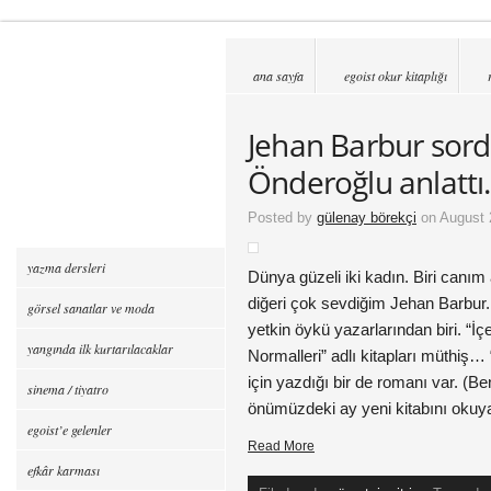
ana sayfa
egoist okur kitaplığı
Jehan Barbur sord
Önderoğlu anlatt
Posted by
gülenay börekçi
on August 
yazma dersleri
Dünya güzeli iki kadın. Biri canı
diğeri çok sevdiğim Jehan Barbur.
görsel sanatlar ve moda
yetkin öykü yazarlarından biri. “
yangında ilk kurtarılacaklar
Normalleri” adlı kitapları müthiş…
için yazdığı bir de romanı var. 
sinema / tiyatro
önümüzdeki ay yeni kitabını okuy
egoist’e gelenler
Read More
efkâr karması