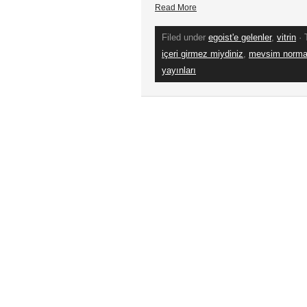
Read More
Filed under
egoist'e gelenler
,
vitrin
· 
içeri girmez miydiniz
,
mevsim normal
yayınları