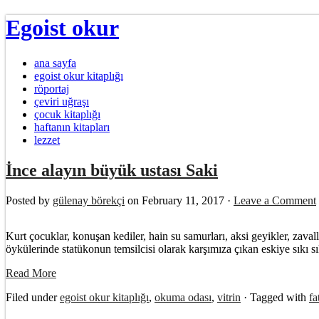
Egoist okur
ana sayfa
egoist okur kitaplığı
röportaj
çeviri uğraşı
çocuk kitaplığı
haftanın kitapları
lezzet
İnce alayın büyük ustası Saki
Posted by
gülenay börekçi
on February 11, 2017 ·
Leave a Comment
Kurt çocuklar, konuşan kediler, hain su samurları, aksi geyikler, zava
öykülerinde statükonun temsilcisi olarak karşımıza çıkan eskiye sıkı 
Read More
Filed under
egoist okur kitaplığı
,
okuma odası
,
vitrin
· Tagged with
fa