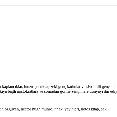
llı kaplancıklar, hınzır çocuklar, zeki genç kadınlar ve sivri dilli ge
sıkıya bağlı aristokratlara ve sonradan görme zenginlere dünyayı dar edi
tih özgüven
,
hector hugh munro
,
ithaki yayınları
,
notos kitap
,
saki