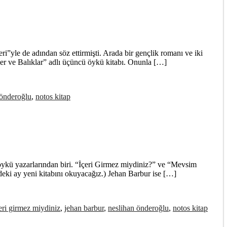
yle de adından söz ettirmişti. Arada bir gençlik romanı ve iki
ler ve Balıklar” adlı üçüncü öykü kitabı. Onunla […]
 önderoğlu
,
notos kitap
öykü yazarlarından biri. “İçeri Girmez miydiniz?” ve “Mevsim
eki ay yeni kitabını okuyacağız.) Jehan Barbur ise […]
eri girmez miydiniz
,
jehan barbur
,
neslihan önderoğlu
,
notos kitap