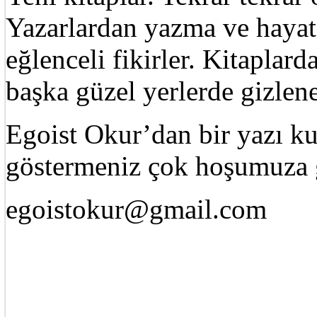
Yazarlardan yazma ve hayat 
eğlenceli fikirler. Kitaplard
başka güzel yerlerde gizle
Egoist Okur’dan bir yazı k
göstermeniz çok hoşumuza g
egoistokur@gmail.com