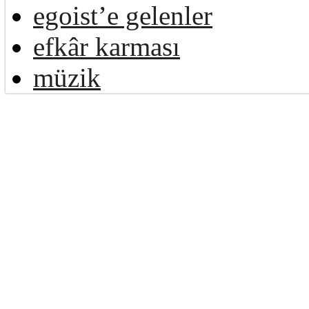
egoist’e gelenler
efkâr karması
müzik