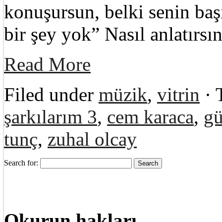
konuşursun, belki senin baş
bir şey yok” Nasıl anlatırsı
Read More
Filed under
müzik
,
vitrin
· 
şarkılarım 3
,
cem karaca
,
gü
tunç
,
zuhal olcay
Search for:
Okurun hakları