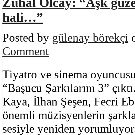
Zuhal Olcay: “Aşk güzel
hali…”
Posted by
gülenay börekçi
o
Comment
Tiyatro ve sinema oyuncus
“Başucu Şarkılarım 3” çıkt
Kaya, İlhan Şeşen, Fecri E
önemli müzisyenlerin şarkla
sesiyle yeniden yorumluyor.