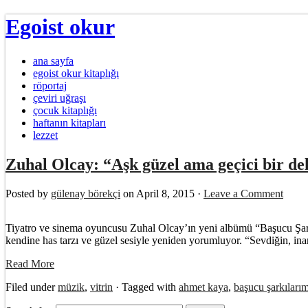
Egoist okur
ana sayfa
egoist okur kitaplığı
röportaj
çeviri uğraşı
çocuk kitaplığı
haftanın kitapları
lezzet
Zuhal Olcay: “Aşk güzel ama geçici bir de
Posted by
gülenay börekçi
on April 8, 2015 ·
Leave a Comment
Tiyatro ve sinema oyuncusu Zuhal Olcay’ın yeni albümü “Başucu Şark
kendine has tarzı ve güzel sesiyle yeniden yorumluyor. “Sevdiğin, ina
Read More
Filed under
müzik
,
vitrin
· Tagged with
ahmet kaya
,
başucu şarkıları