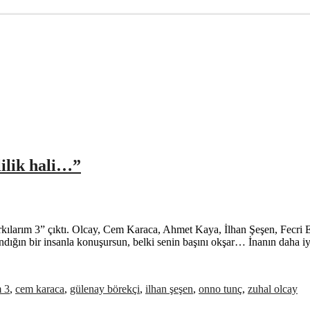
lilik hali…”
ılarım 3” çıktı. Olcay, Cem Karaca, Ahmet Kaya, İlhan Şeşen, Fecri E
ndığın bir insanla konuşursun, belki senin başını okşar… İnanın daha iyi
m 3
,
cem karaca
,
gülenay börekçi
,
ilhan şeşen
,
onno tunç
,
zuhal olcay