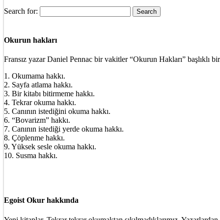
Search for:
Okurun hakları
Fransız yazar Daniel Pennac bir vakitler “Okurun Hakları” başlıklı bir
1. Okumama hakkı.
2. Sayfa atlama hakkı.
3. Bir kitabı bitirmeme hakkı.
4. Tekrar okuma hakkı.
5. Canının istediğini okuma hakkı.
6. “Bovarizm” hakkı.
7. Canının istediği yerde okuma hakkı.
8. Çöplenme hakkı.
9. Yüksek sesle okuma hakkı.
10. Susma hakkı.
Egoist Okur hakkında
Yeni kitaplar. Tekrar tekrar okumaktan sıkılmadıklarımız. Yazarlardan 