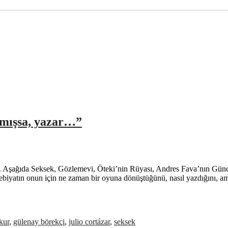
ılmışsa, yazar…”
r. Aşağıda Seksek, Gözlemevi, Öteki’nin Rüyası, Andres Fava’nın Günces
edebiyatın onun için ne zaman bir oyuna dönüştüğünü, nasıl yazdığını, a
kur
,
gülenay börekçi
,
julio cortázar
,
seksek