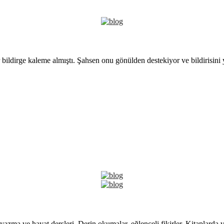
 bildirge kaleme almıştı. Şahsen onu gönülden destekiyor ve bildirisini
yazma ve hayat dersleri. Derin okumalar, eğlenceli fikirler. Kitaplarda 