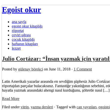
Egoist okur
ana sayfa
egoist okur kitaplığı
röportaj
çeviri uğraşı
çocuk kitaplığı
haftanın kitapları
lezzet
Julio Cortázar: “İnsan yazmak için yarat
Posted by
gülenay börekçi
on June 11, 2018 ·
1 Comment
Latin Amerikalı yazarlar arasında en sevdiğim şüphesiz Julio Cortáza
röportajdan parçalar bulacaksınız. Fantastiğe yakınlığının sebebini, 
hayatla yazmak arasındaki ahengi nasıl kurduğunu, şöhretle nasıl […]
Read More
Filed under
vitrin
,
yazma dersleri
· Tagged with
can yayınları
,
egoisto