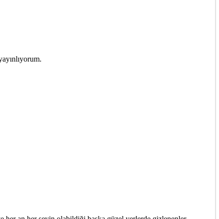
 yayınlıyorum.
ve her an her şeyin olabildiği başka güzel yerlerde gizlenenler…