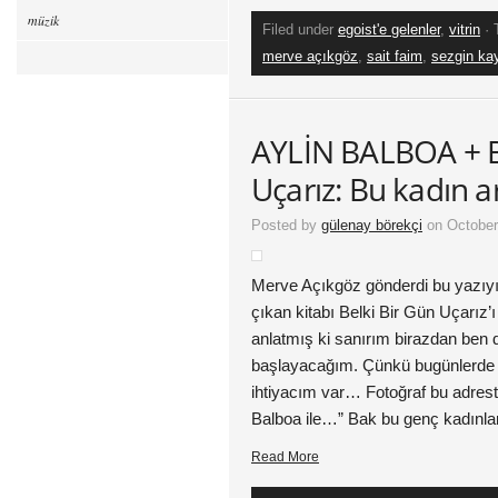
müzik
Filed under
egoist'e gelenler
,
vitrin
· 
merve açıkgöz
,
sait faim
,
sezgin k
AYLİN BALBOA + B
Uçarız: Bu kadın ar
Posted by
gülenay börekçi
on October
Merve Açıkgöz gönderdi bu yazıyı. 
çıkan kitabı Belki Bir Gün Uçarız
anlatmış ki sanırım birazdan ben 
başlayacağım. Çünkü bugünlerde
ihtiyacım var… Fotoğraf bu adrest
Balboa ile…” Bak bu genç kadınlar 
Read More