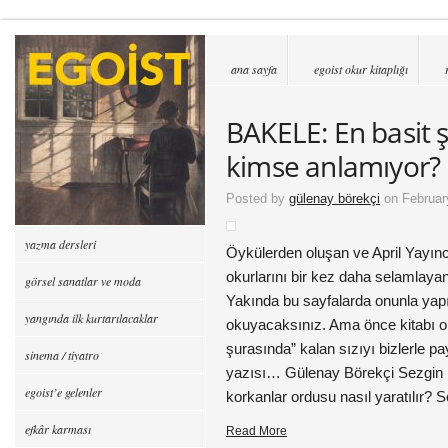
ana sayfa
egoist okur kitaplığı
BAKELE: En basit şe
kimse anlamıyor?
Posted by
gülenay börekçi
on Februar
yazma dersleri
Öykülerden oluşan ve April Yayıncı
okurlarını bir kez daha selamlay
görsel sanatlar ve moda
Yakında bu sayfalarda onunla yapıl
yangında ilk kurtarılacaklar
okuyacaksınız. Ama önce kitabı ok
şurasında” kalan sızıyı bizlerle p
sinema / tiyatro
yazısı… Gülenay Börekçi Sezgin K
egoist’e gelenler
korkanlar ordusu nasıl yaratılır? 
efkâr karması
Read More