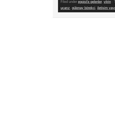
Filed under
egoist'e gelenler
,
vitrin
· 
uçarız
,
gülenay börekçi
,
iletişim yayı