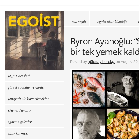
ana sayfa
egoist okur kitaplığı
Byron Ayanoğlu: “S
bir tek yemek kal
Posted by
gülenay börekçi
on August 20,
yazma dersleri
görsel sanatlar ve moda
yangında ilk kurtarılacaklar
sinema / tiyatro
egoist’e gelenler
efkâr karması