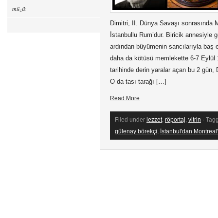
müzik
Dimitri, II. Dünya Savaşı sonrasında M
İstanbullu Rum’dur. Biricik annesiyle 
ardından büyümenin sancılarıyla baş e
daha da kötüsü memlekette 6-7 Eylül 1
tarihinde derin yaralar açan bu 2 gün, 
O da tası tarağı […]
Read More
Filed under
lezzet
,
röportaj
,
vitrin
· Tag
gülenay börekçi
,
İstanbul'dan Montreal