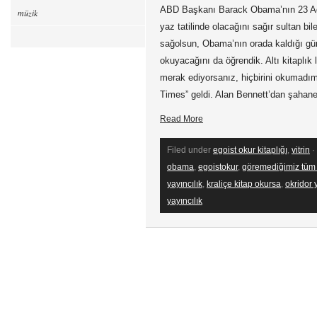
ABD Başkanı Barack Obama’nın 23 Ağ
müzik
yaz tatilinde olacağını sağır sultan bi
sağolsun, Obama’nın orada kaldığı gün
okuyacağını da öğrendik. Altı kitaplık
merak ediyorsanız, hiçbirini okumadım
Times” geldi. Alan Bennett’dan şahane
Read More
Filed under
egoist okur kitaplığı
,
vitrin
·
obama
,
egoistokur
,
göremediğimiz tüm ı
yayıncılık
,
kraliçe kitap okursa
,
okridor 
yayıncılık