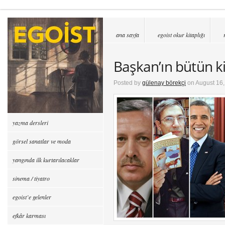
ana sayfa
egoist okur kitaplığı
Başkan’ın bütün ki
Posted by
gülenay börekçi
on August 16,
yazma dersleri
görsel sanatlar ve moda
yangında ilk kurtarılacaklar
sinema / tiyatro
egoist’e gelenler
efkâr karması