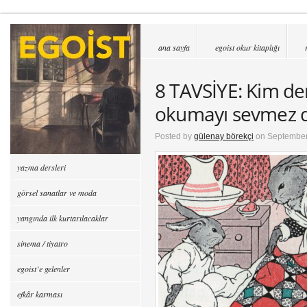
ana sayfa
egoist okur kitaplığı
8 TAVSİYE: Kim de
okumayı sevmez d
Posted by
gülenay börekçi
on September
yazma dersleri
görsel sanatlar ve moda
yangında ilk kurtarılacaklar
sinema / tiyatro
egoist’e gelenler
efkâr karması