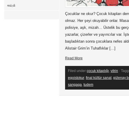
müzik
Çocuklar ne okur? Çocuk kitapları deme
olmaz. Her şeyi okuyabilir onlar. Masal
polisiye, aşk, mizah… Üstelik bu gerç
yazarlar, çizerler ve yayıncılar var. İş
başladıktan sonra çocuklara nefes al
Alistair Grim’in Tuhaflıklar […]
Read More
Filed under
çocuk kitaplığı
,
vitrin
· Tagg
egoistokur
,
final kültür sanat
,
gülenay b
sarıgaga
,
tudem