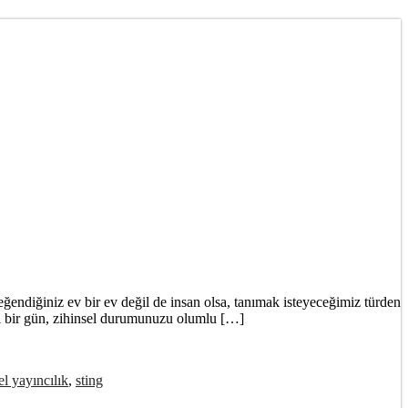
ğendiğiniz ev bir ev değil de insan olsa, tanımak isteyeceğimiz türden
zel bir gün, zihinsel durumunuzu olumlu […]
el yayıncılık
,
sting