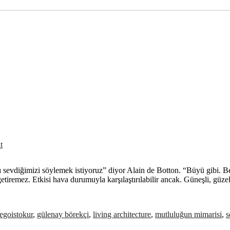
t
ı sevdiğimizi söylemek istiyoruz” diyor Alain de Botton. “Büyü gibi. Be
getiremez. Etkisi hava durumuyla karşılaştırılabilir ancak. Güneşli, gü
egoistokur
,
gülenay börekçi
,
living architecture
,
mutluluğun mimarisi
,
s