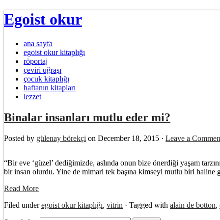
Egoist okur
ana sayfa
egoist okur kitaplığı
röportaj
çeviri uğraşı
çocuk kitaplığı
haftanın kitapları
lezzet
Binalar insanları mutlu eder mi?
Posted by
gülenay börekçi
on December 18, 2015 ·
Leave a Commen
“Bir eve ‘güzel’ dediğimizde, aslında onun bize önerdiği yaşam tarzın
bir insan olurdu. Yine de mimari tek başına kimseyi mutlu biri haline 
Read More
Filed under
egoist okur kitaplığı
,
vitrin
· Tagged with
alain de botton
,