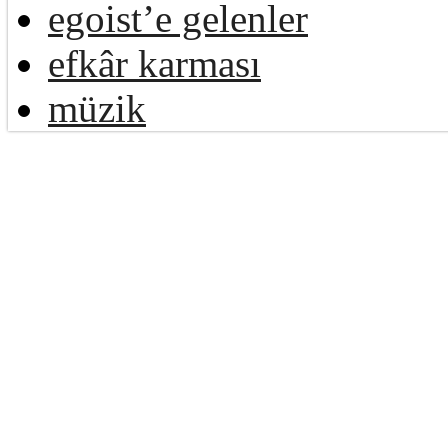
egoist’e gelenler
efkâr karması
müzik