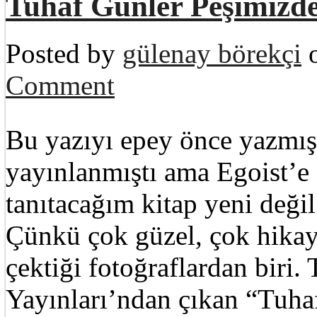
Tuhaf Günler Peşimizd
Posted by
gülenay börekçi
o
Comment
Bu yazıyı epey önce yazmışt
yayınlanmıştı ama Egoist’e
tanıtacağım kitap yeni deği
Çünkü çok güzel, çok hikay
çektiği fotoğraflardan biri.
Yayınları’ndan çıkan “Tuhaf