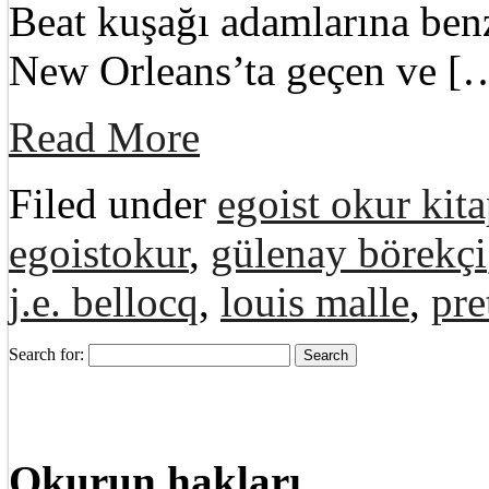
Beat kuşağı adamlarına ben
New Orleans’ta geçen ve [
Read More
Filed under
egoist okur kita
egoistokur
,
gülenay börekçi
j.e. bellocq
,
louis malle
,
pre
Search for:
Okurun hakları