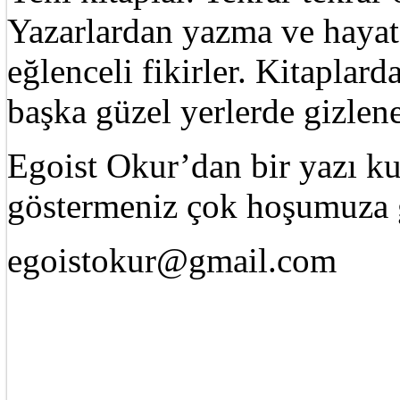
Yazarlardan yazma ve hayat 
eğlenceli fikirler. Kitaplard
başka güzel yerlerde gizle
Egoist Okur’dan bir yazı k
göstermeniz çok hoşumuza g
egoistokur@gmail.com