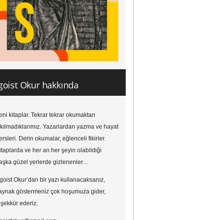
goist Okur hakkında
eni kitaplar. Tekrar tekrar okumaktan
ıkılmadıklarımız. Yazarlardan yazma ve hayat
ersleri. Derin okumalar, eğlenceli fikirler.
itaplarda ve her an her şeyin olabildiği
aşka güzel yerlerde gizlenenler…
goist Okur’dan bir yazı kullanacaksanız,
aynak göstermeniz çok hoşumuza gider,
eşekkür ederiz.