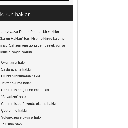
kurun hakları
ransız yazar Daniel Pennac bir vakitler
Okurun Hakları” başlıklı bir bildirge kaleme
lmıştı. Şahsen onu gönülden destekiyor ve
ildirisini yayınlıyorum.
. Okumama hakkı.
. Sayfa atlama hakkı.
. Bir kitabı bitirmeme hakkı.
. Tekrar okuma hakkı.
. Canının istediğini okuma hakkı.
. “Bovarizm” hakkı.
. Canının istediği yerde okuma hakkı.
. Çöplenme hakkı.
. Yüksek sesle okuma hakkı.
0. Susma hakkı.