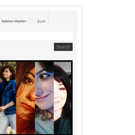
haftanın kitapları
lezzet