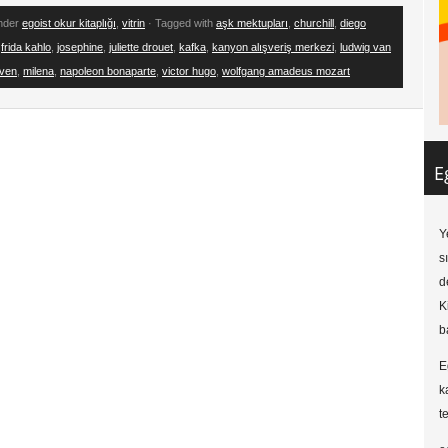
under
egoist okur kitaplığı
,
vitrin
· Tagged with
aşk mektupları
,
churchill
,
diego
,
frida kahlo
,
josephine
,
juliette drouet
,
kafka
,
kanyon alışveriş merkezi
,
ludwig van
ven
,
milena
,
napoleon bonaparte
,
victor hugo
,
wolfgang amadeus mozart
E
Y
s
d
K
b
E
k
t