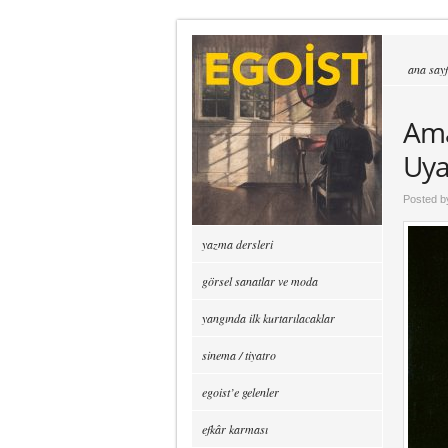
ana say
Ama
Uya
Posted 
yazma dersleri
görsel sanatlar ve moda
yangında ilk kurtarılacaklar
sinema / tiyatro
egoist’e gelenler
efkâr karması