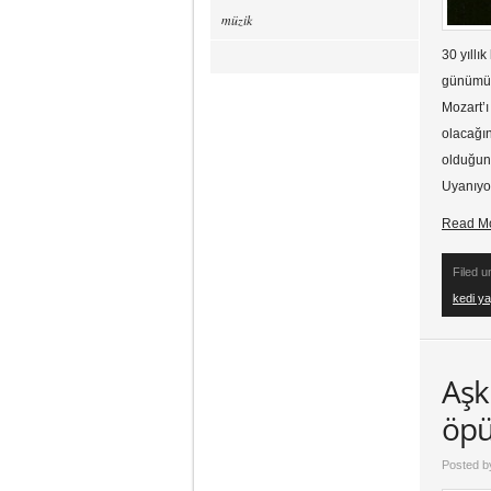
müzik
30 yıllı
günümüz
Mozart’
olacağın
olduğunu
Uyanıyor
Read M
Filed 
kedi ya
Aşk
öpü
Posted 