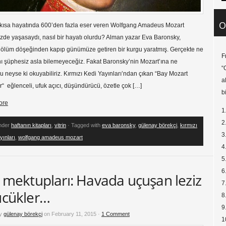
O
k kısa hayatında 600’den fazla eser veren Wolfgang Amadeus Mozart
de yaşasaydı, nasıl bir hayatı olurdu? Alman yazar Eva Baronsky,
ı ölüm döşeğinden kapıp günümüze getiren bir kurgu yaratmış. Gerçekte ne
F
ı şüphesiz asla bilemeyeceğiz. Fakat Baronsky’nin Mozart’ına ne
“
 neyse ki okuyabiliriz. Kırmızı Kedi Yayınları’ndan çıkan “Bay Mozart
a
“ eğlenceli, ufuk açıcı, düşündürücü, özetle çok […]
b
ore
1
2
under
haftanın kitapları
,
vitrin
· Tagged with
eva baronsky
,
gülenay börekçi
,
kırmızı
3
yınları
,
wolfgang amadeus mozart
4
5
6
 mektupları: Havada uçuşan leziz
7
cükler…
8
9
by
gülenay börekçi
on February 11, 2015 ·
1 Comment
1