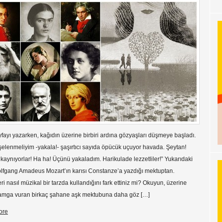
fayı yazarken, kağıdın üzerine birbiri ardına gözyaşları düşmeye başladı.
lenmeliyim -yakala!- şaşırtıcı sayıda öpücük uçuyor havada. Şeytan!
aynıyorlar! Ha ha! Üçünü yakaladım. Harikulade lezzetliler!” Yukarıdaki
olfgang Amadeus Mozart’ın karısı Constanze’a yazdığı mektuptan.
ri nasıl müzikal bir tarzda kullandığını fark ettiniz mi? Okuyun, üzerine
damga vuran birkaç şahane aşk mektubuna daha göz […]
ore