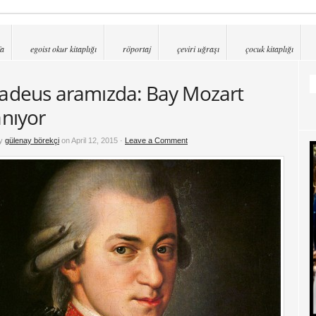
fa
egoist okur kitaplığı
röportaj
çeviri uğraşı
çocuk kitaplığı
deus aramızda: Bay Mozart
nıyor
by
gülenay börekçi
on April 12, 2015 ·
Leave a Comment