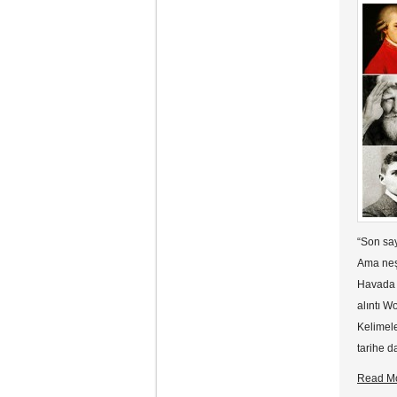
“Son say
Ama neşe
Havada k
alıntı W
Kelimele
tarihe 
Read M