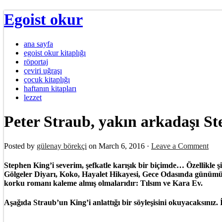
Egoist okur
ana sayfa
egoist okur kitaplığı
röportaj
çeviri uğraşı
çocuk kitaplığı
haftanın kitapları
lezzet
Peter Straub, yakın arkadaşı St
Posted by
gülenay börekçi
on March 6, 2016 ·
Leave a Comment
Stephen King’i severim, şefkatle karışık bir biçimde… Özellikle 
Gölgeler Diyarı, Koko, Hayalet Hikayesi, Gece Odasında günümüz 
korku romanı kaleme almış olmalarıdır: Tılsım ve Kara Ev.
Aşağıda Straub’un King’i anlattığı bir söyleşisini okuyacaksınız. 