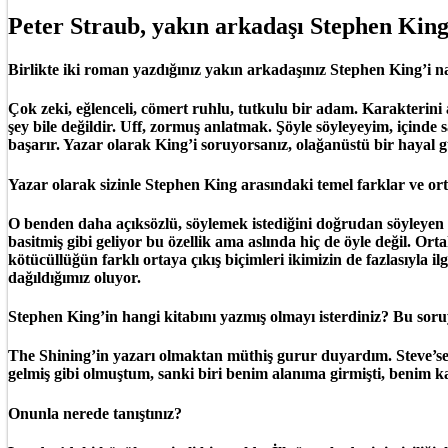
Peter Straub, yakın arkadaşı Stephen King
Birlikte iki roman yazdığınız yakın arkadaşınız Stephen King’i nas
Çok zeki, eğlenceli, cömert ruhlu, tutkulu bir adam. Karakterini
şey bile değildir. Uff, zormuş anlatmak. Şöyle söyleyeyim, içinde
başarır. Yazar olarak King’i soruyorsanız, olağanüstü bir hayal g
Yazar olarak sizinle Stephen King arasındaki temel farklar ve or
O benden daha açıksözlü, söylemek istediğini doğrudan söyleyen
basitmiş gibi geliyor bu özellik ama aslında hiç de öyle değil. Or
kötücüllüğün farklı ortaya çıkış biçimleri ikimizin de fazlasıyla
dağıldığımız oluyor.
Stephen King’in hangi kitabını yazmış olmayı isterdiniz? Bu soruyu
The Shining’in yazarı olmaktan müthiş gurur duyardım. Steve’se 
gelmiş gibi olmuştum, sanki biri benim alanıma girmişti, benim 
Onunla nerede tanıştınız?