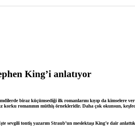
ephen King’i anlatıyor
şimdilerde biraz küçümsediği ilk romanlarını kıyıp da kimselere ve
korku romanının müthiş örnekleridir. Daha çok okunsun, keşfedilsi
İşte sevgili tontiş yazarım Straub’un meslektaşı King’e dair anlatt