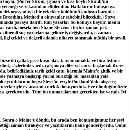
zun boylu. (Porter Strum, şişman ve kısa boylu Straub’un
pri yeteneği ve zekasından etkilendim. Haftalardır buluşmaya
ışımı dekorasyonuyla bir erkekler kulübünü andıran barında
The Breathing Method’u okuyanlar sebebini bilecektir.) Steve
nlukla paraya dairdi, tüm yazarlar bu konuya bayılır, inanın
klar vardı, mesela ben Shane Stevens’ı hiçbir zaman pek
 önemli suç yazarlarına gelince iş değişiyordu, o zaman
 ilgi çekici ve değerli adamla nihayet tanışmak müthiş bir şeydi.
, bizse iki çatlak gece kuşu olarak uyumamakta ve bira üstüne
erilmiş sözlerimiz vardı, çalışmaya dört yıl sonra başlamak üzere
 belirlediğimiz tarih geldi çattı, karımla Maine’e gittik ve bir
lisede yazmaya başlayıp yarım bıraktığı bir masaldan yola
ayrıntılarının hepsi Steve’in eviyle Portland’daki alışveriş
veriş merkeziyle ev arasında mekik dokuyorduk. Eve döndüğümüzde
ması gerekiyordu. Tüm bu numaralarımız gerçekten işe yaradı. İyi
zdık. Sonra o Maine’e döndü, bu arada ben konuştuğumuz her şeyi
issettiği zaman bırakıyor ve yazdıklarını bana gönderiyordu. Onun