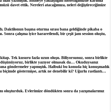
 filan yazmıştık. Bitmeye yaklaştığını hissettiğimizde karımla
üzü davet ettik. Nereleri atacağımıza, neleri değiştireceğimize
. Daktilonun başına oturma sırası bana geldiğinde pikaba o
onra çalışma iyice hararetlendi, bir çeşit jam session oluştu,
itap. Tek kusuru fazla uzun oluşu. Biliyorsunuz, sonra birlikte
leri düşünüyoruz, birlikte yazıyor olmasak da… Okuduysanız
a’sına göndermeler yapmıştık. Halbuki bu konuda hiç konuşmadık
ı biçimde göstermişse, artık ne denebilir ki? Uğurlu rastlantı…
ağını oluşturduk. Evlerimize döndükten sonra da yazışmalarımız