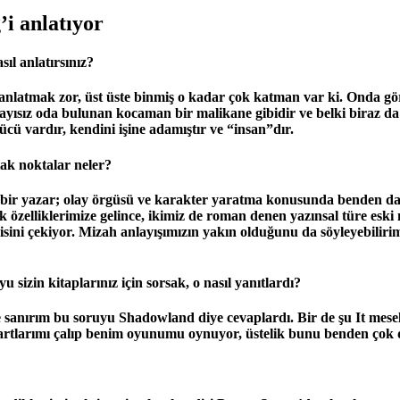
’i anlatıyor
ıl anlatırsınız?
 anlatmak zor, üst üste binmiş o kadar çok katman var ki. Onda gör
 sayısız oda bulunan kocaman bir malikane gibidir ve belki biraz d
ücü vardır, kendini işine adamıştır ve “insan”dır.
tak noktalar neler?
 bir yazar; olay örgüsü ve karakter yaratma konusunda benden da
tak özelliklerimize gelince, ikimiz de roman denen yazınsal türe eski
 ilgisini çekiyor. Mizah anlayışımızın yakın olduğunu da söyleyebil
 sizin kitaplarınız için sorsak, o nasıl yanıtlardı?
sanırım bu soruyu Shadowland diye cevaplardı. Bir de şu It mesele
kartlarımı çalıp benim oyunumu oynuyor, üstelik bunu benden çok 