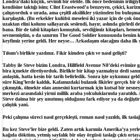
Londra’daki küçük, sevimli bir otelde. İlk önce bedeninin iriliğ
kendisine taktığı isim; Clint Eeastwood’a benzeyen, çekici, kariz
çalışıyorduk o sırada, ama çeşitli aksilikler yüzünden bu buluşm
karşılaştık. (Bu erkekler kulübü meselesi iki yazar için de çok ö
uzaktan elini kolunu sallayarak seslendi, hayır, aslında gürled
bana. Bir de tabii kitapları konuştuk, sevdiğimiz kitapları, heme
sevmemiştim, o da sanırım The Good Soldier konusunda benim kada
keyfimiz yerine geldi. Her neyse… Arkadaşım olacağını daha ilk sa
Tılsım’ı birlikte yazdınız. Fikir kimden çıktı ve nasıl gelişti?
Tabby ile Steve bizim Londra, Hillfield Avenue N8’deki evimize g
bira içmekte diretiyorduk. Birlikte bir kitap yazmalıyız dedi sanı
anlaştık, hatta kesin bir tarih belirledik. Sonra işte uykumuz gel
süre King’lerde kaldık. Kafamızdaki bulanık fikirler gerçek bir ö
çıkmıştık, ölmekte olan annesini kurtarmak için kutsal bir nesne
merkezi arasındaki yirmi millik araba yolculuklarında yaratıldı
Steve daima bir şey unutmuş olduğunu fark ediyor ya da değiştiri
çalıştık yani.
Peki çalışma süreci nasıl gerçekleşti, roman nasıl yazıldı, ilk ta
Bu kez Steve’ler bize geldi. Zaten artık karımla Amerika’ya yerl
kağıda döktüm, yetmiş sayfalık bir olay örgüsü taslağı çıktı ort