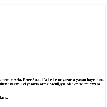
remem mesela. Peter Straub’a ise ise ne yazarsa yazsın hayranım.
n isterim. İki yazarın ortak özelliğiyse birlikte iki muazzam
ıkları…