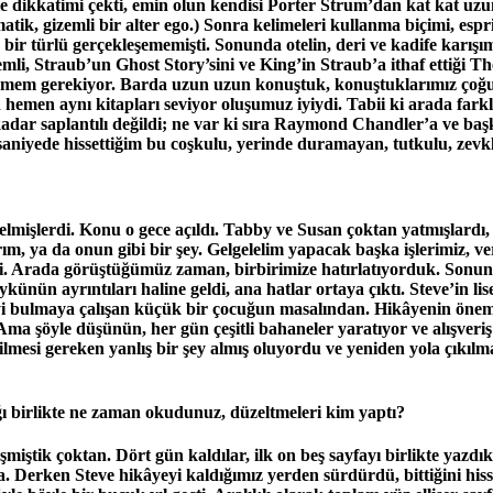
iyle dikkatimi çekti, emin olun kendisi Porter Strum’dan kat kat u
matik, gizemli bir alter ego.) Sonra kelimeleri kullanma biçimi, es
a bir türlü gerçekleşememişti. Sonunda otelin, deri ve kadife kar
nemli, Straub’un Ghost Story’sini ve King’in Straub’a ithaf ettiği 
i demem gerekiyor. Barda uzun uzun konuştuk, konuştuklarımız çoğu
n hemen aynı kitapları seviyor oluşumuz iyiydi. Tabii ki arada far
r saplantılı değildi; ne var ki sıra Raymond Chandler’a ve başka
niyede hissettiğim bu coşkulu, yerinde duramayan, tutkulu, zevkli,
elmişlerdi. Konu o gece açıldı. Tabby ve Susan çoktan yatmışlardı
rım, ya da onun gibi bir şey. Gelgelelim yapacak başka işlerimiz, v
di. Arada görüştüğümüz zaman, birbirimize hatırlatıyorduk. Sonunda,
ykünün ayrıntıları haline geldi, ana hatlar ortaya çıktı. Steve’in 
yi bulmaya çalışan küçük bir çocuğun masalından. Hikâyenin önemli 
. Ama şöyle düşünün, her gün çeşitli bahaneler yaratıyor ve alış
lmesi gereken yanlış bir şey almış oluyordu ve yeniden yola çıkıl
slağı birlikte ne zaman okudunuz, düzeltmeleri kim yaptı?
eşmiştik çoktan. Dört gün kaldılar, ilk on beş sayfayı birlikte ya
aya. Derken Steve hikâyeyi kaldığımız yerden sürdürdü, bittiğini h