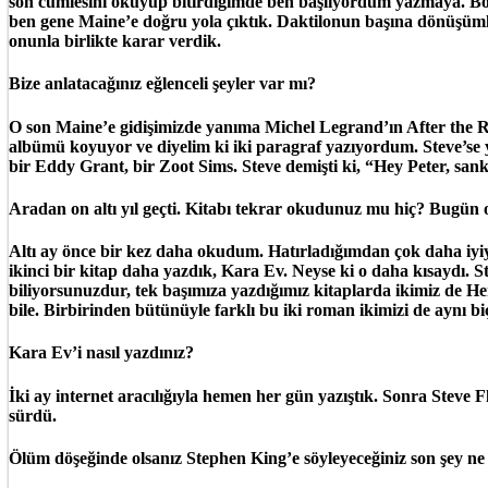
son cümlesini okuyup bitirdiğimde ben başlıyordum yazmaya. Böyle 
ben gene Maine’e doğru yola çıktık. Daktilonun başına dönüşümlü o
onunla birlikte karar verdik.
Bize anlatacağınız eğlenceli şeyler var mı?
O son Maine’e gidişimizde yanıma Michel Legrand’ın After the R
albümü koyuyor ve diyelim ki iki paragraf yazıyordum. Steve’se y
bir Eddy Grant, bir Zoot Sims. Steve demişti ki, “Hey Peter, san
Aradan on altı yıl geçti. Kitabı tekrar okudunuz mu hiç? Bugün o
Altı ay önce bir kez daha okudum. Hatırladığımdan çok daha iyiym
ikinci bir kitap daha yazdık, Kara Ev. Neyse ki o daha kısaydı. 
biliyorsunuzdur, tek başımıza yazdığımız kitaplarda ikimiz de
bile. Birbirinden bütünüyle farklı bu iki roman ikimizi de aynı 
Kara Ev’i nasıl yazdınız?
İki ay internet aracılığıyla hemen her gün yazıştık. Sonra Steve 
sürdü.
Ölüm döşeğinde olsanız Stephen King’e söyleyeceğiniz son şey ne