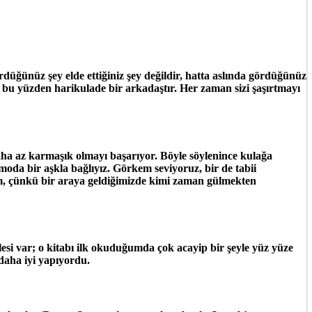
düğünüz şey elde ettiğiniz şey değildir, hatta aslında gördüğünüz
a bu yüzden harikulade bir arkadaştır. Her zaman sizi şaşırtmayı
ha az karmaşık olmayı başarıyor. Böyle söylenince kulağa
 moda bir aşkla bağlıyız. Görkem seviyoruz, bir de tabii
irim, çünkü bir araya geldiğimizde kimi zaman gülmekten
si var; o kitabı ilk okuduğumda çok acayip bir şeyle yüz yüze
daha iyi yapıyordu.