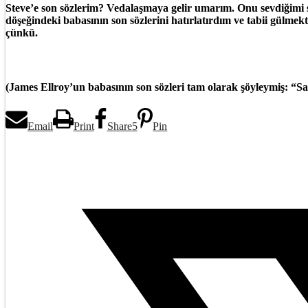
Steve’e son sözlerim? Vedalaşmaya gelir umarım. Onu sevdiğimi s
döşeğindeki babasının son sözlerini hatırlatırdım ve tabii gülmekt
çünkü.
(James Ellroy’un babasının son sözleri tam olarak şöyleymiş: “S
Email
Print
Share
5
Pin