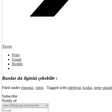
Tweet
Print
Email
Reddit
Bunlar da ilginizi çekebilir :
Filed under
röportaj
,
vitrin
· Tagged with
edebiyat
,
korku
,
peter strau
Subscribe
Notify of