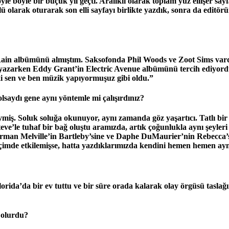
böyle bir buçuk yıl geçti. Aralıklı olarak toplam yüz ellişer sayfa
larak oturarak son elli sayfayı birlikte yazdık, sonra da editörüm
ain albümünü almıştım. Saksofonda Phil Woods ve Zoot Sims vardı
azarken Eddy Grant’in Electric Avenue albümünü tercih ediyordu. S
ki sen ve ben müzik yapıyormuşuz gibi oldu.”
lsaydı gene aynı yöntemle mi çalışırdınız?
iş. Soluk soluğa okunuyor, aynı zamanda göz yaşartıcı. Tatlı bir k
Steve’le tuhaf bir bağ oluştu aramızda, artık çoğunlukla aynı şey
 Herman Melville’in Bartleby’sine ve Daphe DuMaurier’nin Rebecc
biçimde etkilemişse, hatta yazdıklarımızda kendini hemen hemen ayn
Florida’da bir ev tuttu ve bir süre orada kalarak olay örgüsü tasl
 olurdu?