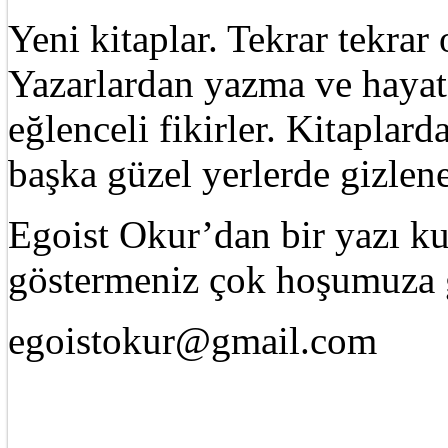
Yeni kitaplar. Tekrar tekra
Yazarlardan yazma ve hayat 
eğlenceli fikirler. Kitaplard
başka güzel yerlerde gizle
Egoist Okur’dan bir yazı k
göstermeniz çok hoşumuza g
egoistokur@gmail.com