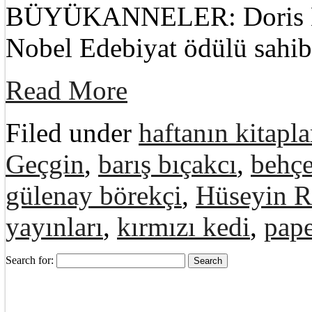
BÜYÜKANNELER: Doris Les
Nobel Edebiyat ödülü sahib
Read More
Filed under
haftanın kitapla
Geçgin
,
barış bıçakcı
,
behçe
gülenay börekçi
,
Hüseyin R
yayınları
,
kırmızı kedi
,
pape
Search for: