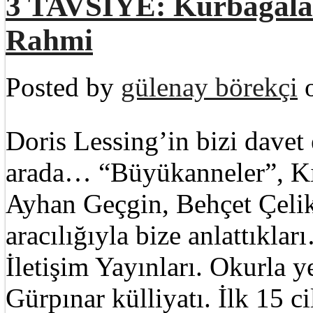
3 TAVSİYE: Kurbağalar
Rahmi
Posted by
gülenay börekçi
o
Doris Lessing’in bizi davet 
arada… “Büyükanneler”, Kı
Ayhan Geçgin, Behçet Çelik
aracılığıyla bize anlattıkl
İletişim Yayınları. Okurla
Gürpınar külliyatı. İlk 15 ci