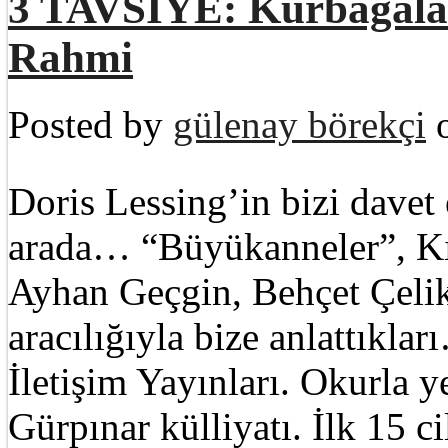
3 TAVSİYE: Kurbağalar
Rahmi
Posted by
gülenay börekçi
o
Doris Lessing’in bizi davet 
arada… “Büyükanneler”, Kı
Ayhan Geçgin, Behçet Çelik
aracılığıyla bize anlattıkl
İletişim Yayınları. Okurla
Gürpınar külliyatı. İlk 15 ci