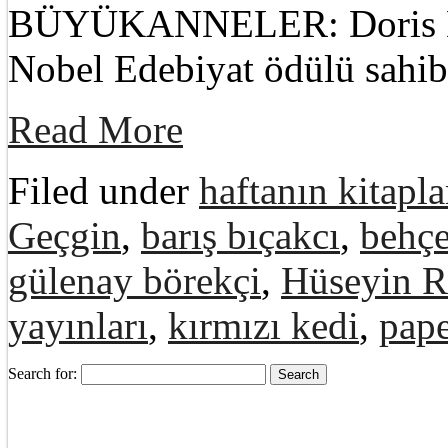
BÜYÜKANNELER: Doris Les
Nobel Edebiyat ödülü sahib
Read More
Filed under
haftanın kitapla
Geçgin
,
barış bıçakcı
,
behçe
gülenay börekçi
,
Hüseyin R
yayınları
,
kırmızı kedi
,
pape
Search for: