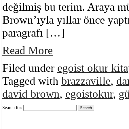
değilmiş bu terim. Araya m
Brown’ıyla yıllar önce yapt
paragrafı […]
Read More
Filed under
egoist okur kita
Tagged with
brazzaville
,
da
david brown
,
egoistokur
,
gü
Search for: