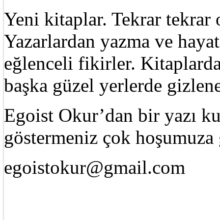
Yeni kitaplar. Tekrar tekra
Yazarlardan yazma ve hayat 
eğlenceli fikirler. Kitaplard
başka güzel yerlerde gizle
Egoist Okur’dan bir yazı k
göstermeniz çok hoşumuza g
egoistokur@gmail.com