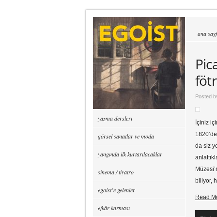
ana say
Pic
fötr
Posted 
yazma dersleri
İçiniz i
1820’den
görsel sanatlar ve moda
da siz y
yangında ilk kurtarılacaklar
anlattık
Müzesi’n
sinema / tiyatro
biliyor,
egoist’e gelenler
Read M
efkâr karması