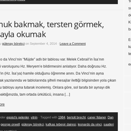
Y
s
d
uk bakmak, tersten görmek,
K
b
ayla okumak
E
by
gülenay börekçi
on September 4, 2014 ·
Leave a Comment
k
t
 da Vinci‘nin “Müjde” adlı bir tablosu var. Melek Cebrail’in İsa’nın
e
 varoluşunu Hz. Meryem’e bildirmesini anlatıyor. Daha doğrusu Hz.
in (Hz. İsa’ya) hamile olduğunu öğrenme anını. Da Vinci’nin ayna
ak yazılarında ve tablolarında şifreli mesajlar ilettiği bilgisinden yola çıkan
 bu tabloyu ayna tutarak incelemiş. Onlara göre, sol tarafa bir aynayı dik
baktığınızda, tam ortada ürkütücü, insana […]
ore
under
egoist'e gelenler
,
vitrin
· Tagged with
1984
,
bertolt brecht
,
caner fidaner
,
Dan
,
george orwell
,
gülenay börekçi
,
kafkas tebeşir dairesi
,
leonardo da vinci
,
saatleri