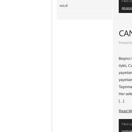
Filed 
müzik
picass
CAN
Posted 
Beşinci 
öykü, Ca
yayınla
yayınla
Taşınma
Her sefe
[…]
Read M
Filed 
regist