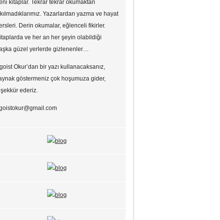
eni kitaplar. Tekrar tekrar okumaktan
ıkılmadıklarımız. Yazarlardan yazma ve hayat
ersleri. Derin okumalar, eğlenceli fikirler.
itaplarda ve her an her şeyin olabildiği
aşka güzel yerlerde gizlenenler…
goist Okur’dan bir yazı kullanacaksanız,
aynak göstermeniz çok hoşumuza gider,
eşekkür ederiz.
goistokur@gmail.com