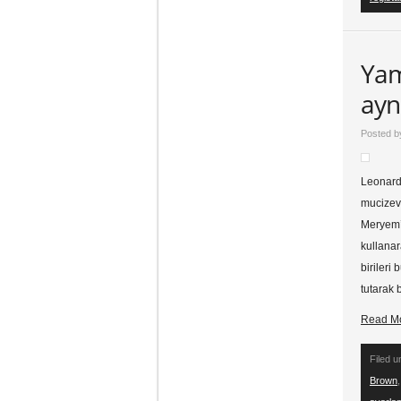
Yam
ayn
Posted 
Leonardo
mucizevi
Meryem’
kullanar
birileri
tutarak 
Read M
Filed 
Brown