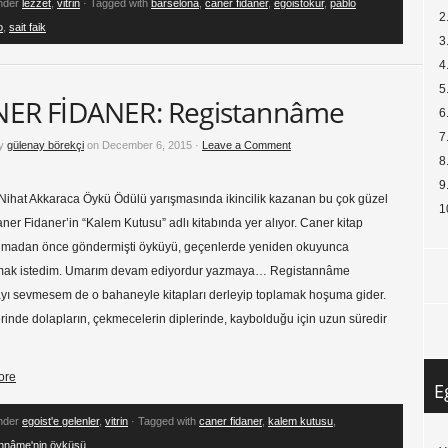
under
lezzet
,
vitrin
· Tagged with
barselona
,
caner fidaner
,
egoistokur
,
pablo
2
o
,
sait faik
3
4
5
ER FİDANER: Registannâme
6
7
by
gülenay börekçi
on December 6, 2015 ·
Leave a Comment
8
9
Nihat Akkaraca Öykü Ödülü yarışmasında ikincilik kazanan bu çok güzel
1
ner Fidaner’in “Kalem Kutusu” adlı kitabında yer alıyor. Caner kitap
nmadan önce göndermişti öyküyü, geçenlerde yeniden okuyunca
mak istedim. Umarım devam ediyordur yazmaya… Registannâme
yı sevmesem de o bahaneyle kitapları derleyip toplamak hoşuma gider.
rinde dolapların, çekmecelerin diplerinde, kaybolduğu için uzun süredir
ore
E
under
egoist'e gelenler
,
vitrin
· Tagged with
caner fidaner
,
kalem kutusu
,
annâme'nin öyküsü