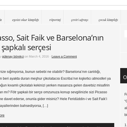
fa
egoist okur kitaplığı
röportaj
çeviri uğraşı
çocuk kitaplığı
asso, Sait Faik ve Barselona’nın
 şapkalı serçesi
by
gülenay börekçi
on March 4, 2016 ·
Leave a Comment
çinize sığmıyorsa, bunun sebebi ne olabilir? Barselona’nın canlılığı,
O
 beri ayakta duran meşhur çikolatacısı Escriba’nın kışkırtıcı atmosferi ya
oğun kıvamlı çikolatalı kekinizi yerken masanıza gelen davetsiz misafirin
ları mı? Fötr şapkalı bir serçe omzunuza konup sevgilinizle sizi Picasso
F
e davet ederse, onunla gider misiniz? Hele Feridüddin-i ve Sait Faik’i
“
 hayallerinden bahsediyorsa, […]
a
b
ore
1