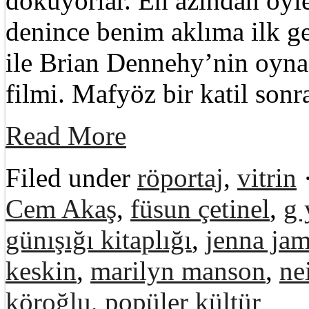
döküyorlar. En azından öyl
denince benim aklıma ilk g
ile Brian Dennehy’nin oyna
filmi. Mafyöz bir katil son
Read More
Filed under
röportaj
,
vitrin
Cem Akaş
,
füsun çetinel
,
g 
günışığı kitaplığı
,
jenna ja
keskin
,
marilyn manson
,
ne
köroğlu
,
popüler kültür