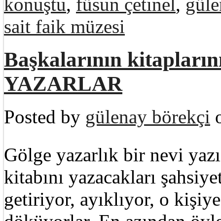
konuştu
,
füsun çetinel
,
güle
sait faik müzesi
Başkalarının kitaplar
YAZARLAR
Posted by
gülenay börekçi
o
Gölge yazarlık bir nevi yaz
kitabını yazacakları şahsiyet
getiriyor, ayıklıyor, o kişiy