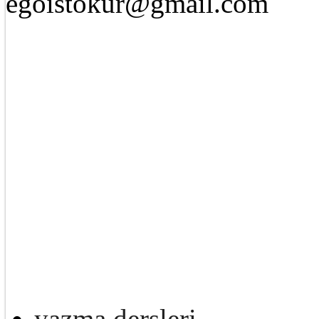
egoistokur@gmail.com
yazma dersleri