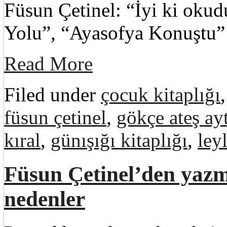
Füsun Çetinel: “İyi ki okud
Yolu”, “Ayasofya Konuştu
Read More
Filed under
çocuk kitaplığı
füsun çetinel
,
gökçe ateş ay
kıral
,
günışığı kitaplığı
,
ley
Füsun Çetinel’den yaz
nedenler