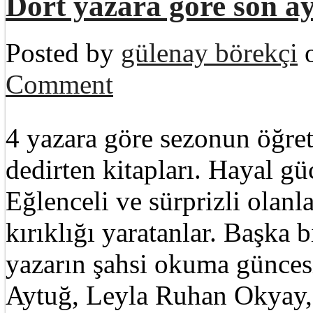
Dört yazara göre son ayl
Posted by
gülenay börekçi
o
Comment
4 yazara göre sezonun öğret
dedirten kitapları. Hayal g
Eğlenceli ve sürprizli olanl
kırıklığı yaratanlar. Başka b
yazarın şahsi okuma günce
Aytuğ, Leyla Ruhan Okyay,