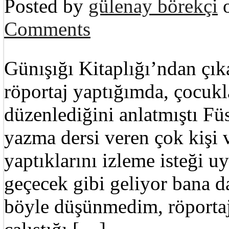
Posted by
gülenay börekçi
o
Comments
Günışığı Kitaplığı’ndan çı
röportaj yaptığımda, çocukla
düzenlediğini anlatmıştı Füs
yazma dersi veren çok kişi 
yaptıklarını izleme isteği u
geçecek gibi geliyor bana d
böyle düşünmedim, röporta