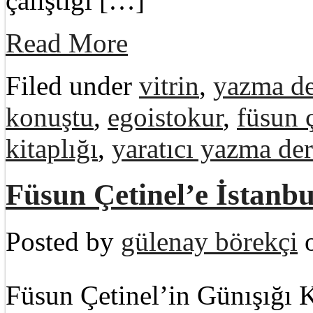
çalıştığı […]
Read More
Filed under
vitrin
,
yazma de
konuştu
,
egoistokur
,
füsun ç
kitaplığı
,
yaratıcı yazma der
Füsun Çetinel’e İstanbu
Posted by
gülenay börekçi
o
Füsun Çetinel’in Günışığı 