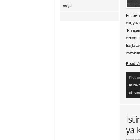
müzik
Edebiyat
var, yaz
“Bahçem
veriyor”
başlayac
yazabilm
Read M
Filed 
murak
simone
İst
ya 