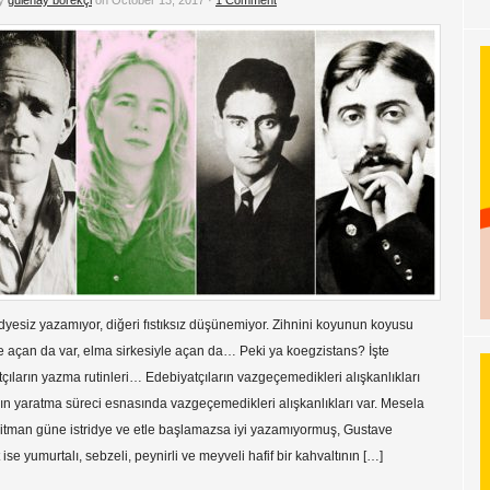
by
gülenay börekçi
on October 13, 2017 ·
1 Comment
iridyesiz yazamıyor, diğeri fıstıksız düşünemiyor. Zihnini koyunun koyusu
 açan da var, elma sirkesiyle açan da… Peki ya koegzistans? İşte
çıların yazma rutinleri… Edebiyatçıların vazgeçemedikleri alışkanlıkları
ın yaratma süreci esnasında vazgeçemedikleri alışkanlıkları var. Mesela
itman güne istridye ve etle başlamazsa iyi yazamıyormuş, Gustave
 ise yumurtalı, sebzeli, peynirli ve meyveli hafif bir kahvaltının […]