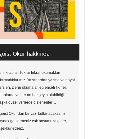
goist Okur hakkında
eni kitaplar. Tekrar tekrar okumaktan
ıkılmadıklarımız. Yazarlardan yazma ve hayat
ersleri. Derin okumalar, eğlenceli fikirler.
itaplarda ve her an her şeyin olabildiği
aşka güzel yerlerde gizlenenler…
goist Okur’dan bir yazı kullanacaksanız,
aynak göstermeniz çok hoşumuza gider,
eşekkür ederiz.