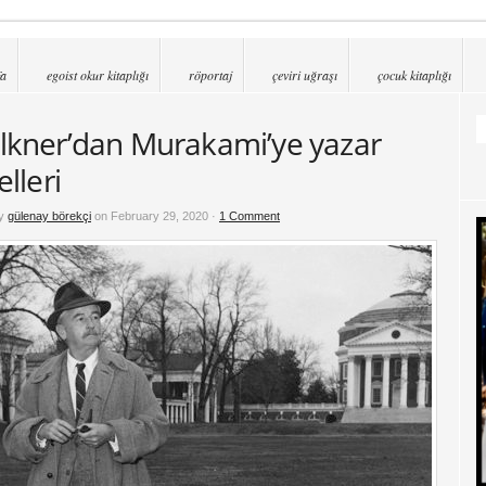
fa
egoist okur kitaplığı
röportaj
çeviri uğraşı
çocuk kitaplığı
lkner’dan Murakami’ye yazar
elleri
by
gülenay börekçi
on February 29, 2020 ·
1 Comment