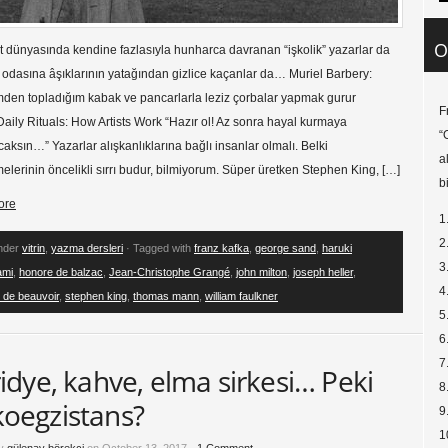
O
 dünyasında kendine fazlasıyla hunharca davranan “işkolik” yazarlar da
ı odasına âşıklarının yatağından gizlice kaçanlar da… Muriel Barbery:
den topladığım kabak ve pancarlarla leziz çorbalar yapmak gurur
F
Daily Rituals: How Artists Work “Hazır ol! Az sonra hayal kurmaya
“
aksın…” Yazarlar alışkanlıklarına bağlı insanlar olmalı. Belki
a
elerinin öncelikli sırrı budur, bilmiyorum. Süper üretken Stephen King, […]
b
ore
1
2
under
vitrin
,
yazma dersleri
· Tagged with
franz kafka
,
george sand
,
haruki
3
ami
,
honore de balzac
,
Jean-Christophe Grangé
,
john milton
,
joseph heller
,
4
 de beauvoir
,
stephen king
,
thomas mann
,
william faulkner
5
6
7
iridye, kahve, elma sirkesi… Peki
8
koegzistans?
9
1