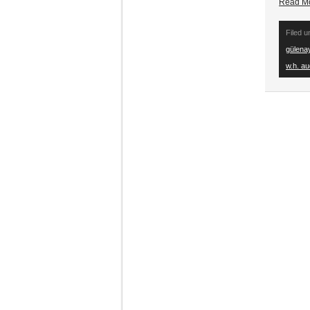
Read M
Filed 
gülena
w.h. a