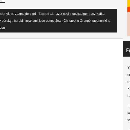
ore
under
vitrin
,
yazma dersleri
· Tagged with
aziz nesin
,
egoistokur
,
franz kafka
,
y börekçi
,
haruki murakami
,
jean genet
,
Jean-Christophe Grangé
,
stephen king
,
uden
E
Y
s
d
K
b
E
k
t