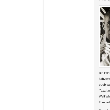
Posted 
Biri ist
kahveyle
edebiyat
Yazarlar
Walt Wh
Flaubert