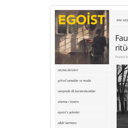
ana say
Fau
ritü
Posted 
yazma dersleri
görsel sanatlar ve moda
yangında ilk kurtarılacaklar
sinema / tiyatro
egoist’e gelenler
efkâr karması