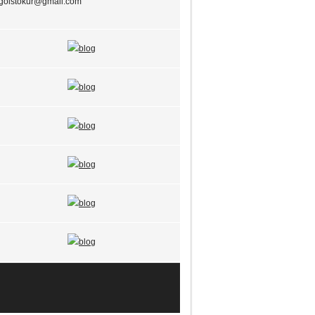
goistokur@gmail.com