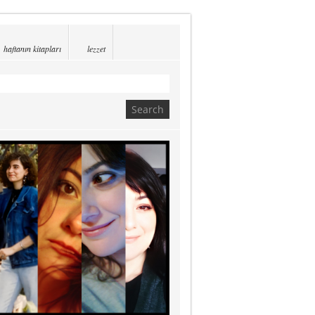
haftanın kitapları
lezzet