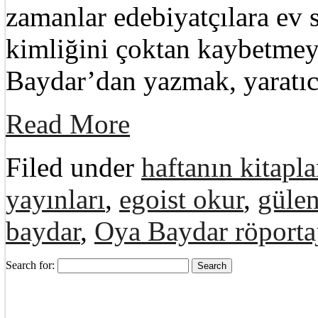
zamanlar edebiyatçılara ev 
kimliğini çoktan kaybetme
Baydar’dan yazmak, yaratıc
Read More
Filed under
haftanın kitapla
yayınları
,
egoist okur
,
gülen
baydar
,
Oya Baydar röporta
Search for: