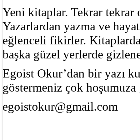
Yeni kitaplar. Tekrar tekra
Yazarlardan yazma ve hayat 
eğlenceli fikirler. Kitaplard
başka güzel yerlerde gizle
Egoist Okur’dan bir yazı k
göstermeniz çok hoşumuza g
egoistokur@gmail.com