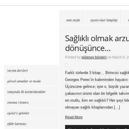
ana sayfa
egoist okur kitaplığı
Sağlıklı olmak arz
dönüşünce…
Posted by
gülenay börekçi
on March 6, 2
yazma dersleri
Farklı türlerde 3 kitap… Birincisi sağlık
Georges Perec’in kaleminden hayatın 
görsel sanatlar ve moda
Üçüncüne gelince; işte o, büyük yaza
yangında ilk kurtarılacaklar
çabasının ürünü olan bir bilgelik takv
en mutlu, kim en sağlıklı? Her şeyi bi
sinema / tiyatro
olmayan sağlık kitaplarından […]
egoist’e gelenler
Read More
efkâr karması