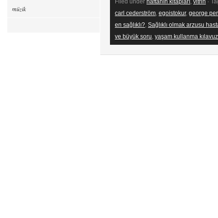
Filed under
haftanın kitapları
,
vitrin
· Ta
müzik
carl cederström
,
egoistokur
,
george pe
en sağlıklı?
,
Sağlıklı olmak arzusu has
ve büyük soru
,
yaşam kullanma kılavu