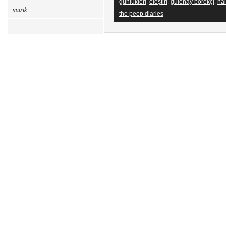
günlükleri
,
eleştiri
,
gülenay börekçi
,
hal
müzik
the peep diaries