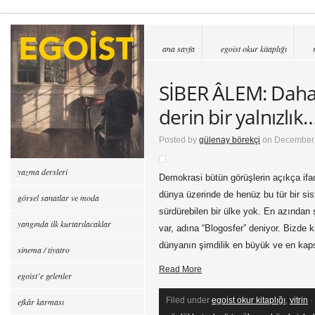
ana sayfa
egoist okur kitaplığı
SİBER ÂLEM: Daha
derin bir yalnızlık
Posted by
gülenay börekçi
on December 
yazma dersleri
Demokrasi bütün görüşlerin açıkça ifade
dünya üzerinde de henüz bu tür bir sis
görsel sanatlar ve moda
sürdürebilen bir ülke yok. En azından 
yangında ilk kurtarılacaklar
var, adına “Blogosfer” deniyor. Bizde 
dünyanın şimdilik en büyük ve en ka
sinema / tiyatro
Read More
egoist’e gelenler
Filed under
egoist okur kitaplığı
,
vitrin
·
efkâr karması