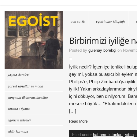
ana sayfa
egoist okur kitaplığı
Birbirimizi iyiliğe 
Posted by
gülenay börekçi
on Novembe
İyilik nedir? İçten içe tehlikeli bul
şey mi, yoksa bulaşıcı bir eylem
yazma dersleri
Phillips’e, Philip Zimbardo’ya iyili
görsel sanatlar ve moda
iyilik! Yakın arkadaşlarımdan bir
içini döküyor, ben dinliyorum. Bana
yangında ilk kurtarılacaklar
mesele büyük… “Etrafımdakilerin
sinema / tiyatro
[…]
egoist’e gelenler
Read More
efkâr karması
Filed under
haftanın kitapları
,
vitrin
·