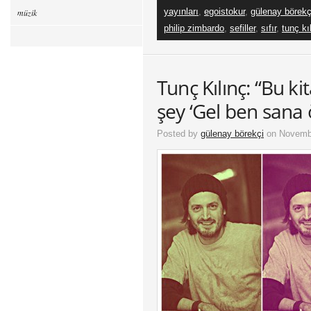
yayınları
,
egoistokur
,
gülenay börekç
müzik
philip zimbardo
,
sefiller
,
sıfır
,
tunç kı
Tunç Kılınç: “Bu k
şey ‘Gel ben sana 
Posted by
gülenay börekçi
on Novembe