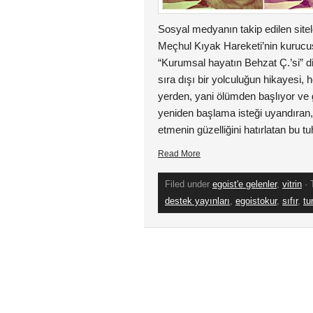
Sosyal medyanın takip edilen sitele
Meçhul Kıyak Hareketi’nin kurucus
“Kurumsal hayatın Behzat Ç.’si” diy
sıra dışı bir yolculuğun hikayesi, 
yerden, yani ölümden başlıyor ve 
yeniden başlama isteği uyandıran, 
etmenin güzelliğini hatırlatan bu t
Read More
Filed under
egoist'e gelenler
,
vitrin
· 
destek yayınları
,
egoistokur
,
sıfır
,
tu