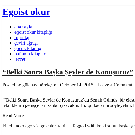
Egoist okur
ana sayfa
egoist okur kitaplığı
röportaj
çeviri uğraşı
çocuk kitaplığı
haftanın kitapları
lezzet
“Belki Sonra Başka Şeyler de Konuşuruz”
Posted by
gülenay börekçi
on October 14, 2015 ·
Leave a Comment
“‘Belki Sonra Başka Şeyler de Konuşuruz’da Semih Gümüş, bir eleştirme
tekniklerini genişçe tartışanlar çıkacaktır. Biz şu kadarını söyleyel
Read More
Filed under
egoist'e gelenler
,
vitrin
· Tagged with
belki sonra başka ş