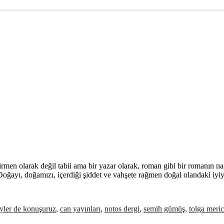
n olarak değil tabii ama bir yazar olarak, roman gibi bir romanın nası
im: Doğayı, doğamızı, içerdiği şiddet ve vahşete rağmen doğal olandaki 
eyler de konuşuruz
,
can yayınları
,
notos dergi
,
semih gümüş
,
tolga meric