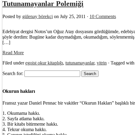
Tutunamayanlar Polemiği
Posted by
gülenay börekçi
on July 25, 2011 ·
10 Comments
Edebiyat dergisi Notos’un Oğuz Atay dosyasını gördüğümde, edebiyatç
şöyle derdim: Bugüne kadar duymadığım, okumadığım, söylenmemiş hiç
[…]
Read More
Filed under
egoist okur kitaplığı
,
tutunamayanlar
,
vitrin
· Tagged wit
Search for:
Okurun hakları
Fransız yazar Daniel Pennac bir vakitler “Okurun Hakları” başlıklı bir
1. Okumama hakkı.
2. Sayfa atlama hakkı.
3. Bir kitabı bitirmeme hakkı.
4. Tekrar okuma hakkı.
5. Canının istediğini okuma hakkı.