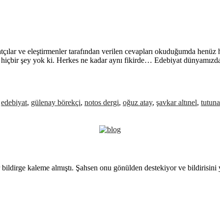
ılar ve eleştirmenler tarafından verilen cevapları okuduğumda henüz h
bir şey yok ki. Herkes ne kadar aynı fikirde… Edebiyat dünyamızda o
h
edebiyat
,
gülenay börekçi
,
notos dergi
,
oğuz atay
,
şavkar altınel
,
tutun
 bildirge kaleme almıştı. Şahsen onu gönülden destekiyor ve bildirisini