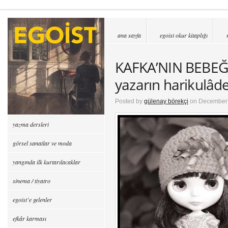
ana sayfa
egoist okur kitaplığı
KAFKA’NIN BEBEĞİ
yazarın harikulâde
Posted by
gülenay börekçi
on December 
yazma dersleri
görsel sanatlar ve moda
yangında ilk kurtarılacaklar
sinema / tiyatro
egoist’e gelenler
efkâr karması