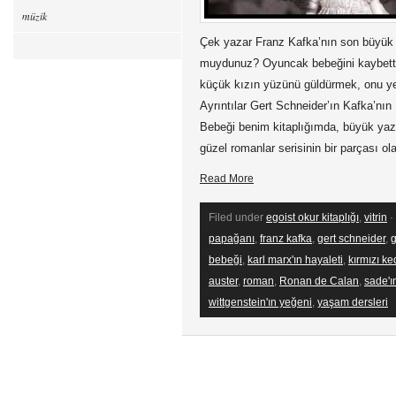
müzik
Çek yazar Franz Kafka’nın son büyük es
muydunuz? Oyuncak bebeğini kaybettiği
küçük kızın yüzünü güldürmek, onu y
Ayrıntılar Gert Schneider’ın Kafka’nın
Bebeği benim kitaplığımda, büyük yaza
güzel romanlar serisinin bir parçası ol
Read More
Filed under
egoist okur kitaplığı
,
vitrin
·
papağanı
,
franz kafka
,
gert schneider
,
g
bebeği
,
karl marx'ın hayaleti
,
kırmızı ke
auster
,
roman
,
Ronan de Calan
,
sade'ı
wittgenstein'ın yeğeni
,
yaşam dersleri