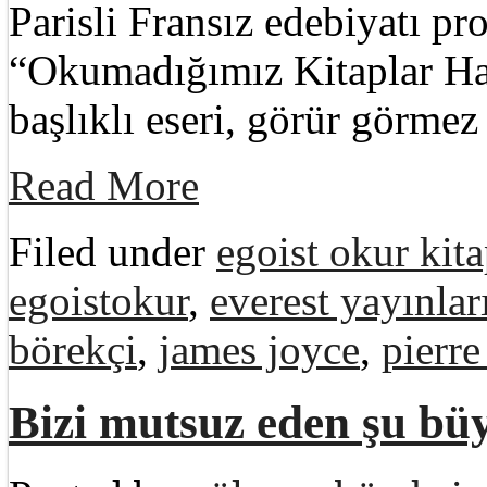
Parisli Fransız edebiyatı pr
“Okumadığımız Kitaplar H
başlıklı eseri, görür görme
Read More
Filed under
egoist okur kita
egoistokur
,
everest yayınlar
börekçi
,
james joyce
,
pierre
Bizi mutsuz eden şu büy