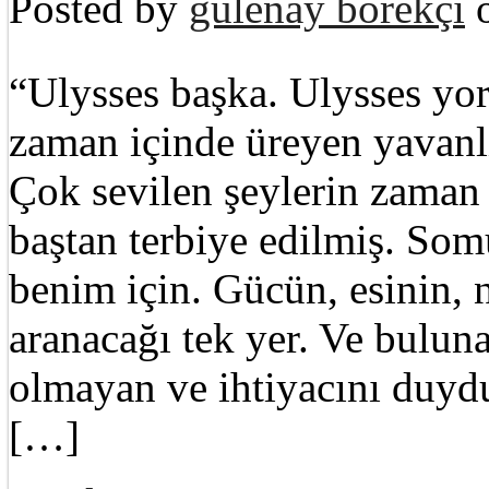
Posted by
gülenay börekçi
o
“Ulysses başka. Ulysses yor
zaman içinde üreyen yavanlı
Çok sevilen şeylerin zaman 
baştan terbiye edilmiş. Som
benim için. Gücün, esinin,
aranacağı tek yer. Ve buluna
olmayan ve ihtiyacını duydu
[…]