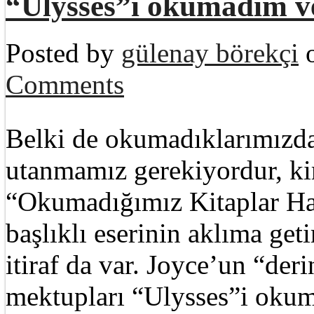
“Ulysses”i okumadım 
Posted by
gülenay börekçi
o
Comments
Belki de okumadıklarımızda
utanmamız gerekiyordur, ki
“Okumadığımız Kitaplar H
başlıklı eserinin aklıma get
itiraf da var. Joyce’un “deri
mektupları “Ulysses”i ok