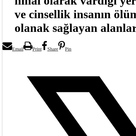
nihai olarak vardığı ye
ve cinsellik insanın öl
olanak sağlayan alanla
Email
Print
Share
Pin