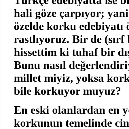
Türkçe edebiyatta ise b
hali göze çarpıyor; yani
özelde korku edebiyatı 
rastlıyoruz. Bir de (sır
hissettim ki tuhaf bir d
Bunu nasıl değerlendir
millet miyiz, yoksa ko
bile korkuyor muyuz?
En eski olanlardan en y
korkunun temelinde cins